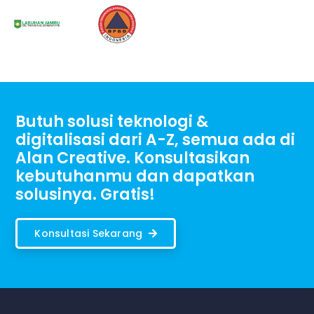
Butuh solusi teknologi &
digitalisasi dari A-Z, semua ada di
Alan Creative. Konsultasikan
kebutuhanmu dan dapatkan
solusinya. Gratis!
Konsultasi Sekarang