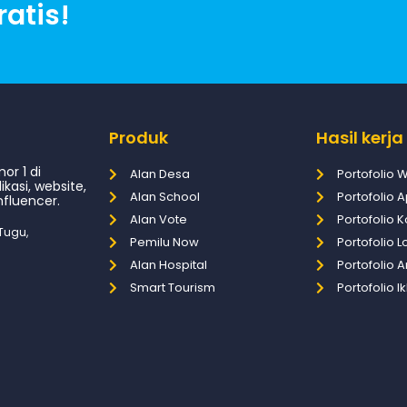
atis!
Produk
Hasil kerja
or 1 di
Alan Desa
Portofolio 
asi, website,
Alan School
Portofolio A
fluencer.
Alan Vote
Portofolio 
Tugu,
Pemilu Now
Portofolio 
Alan Hospital
Portofolio Ar
Smart Tourism
Portofolio I