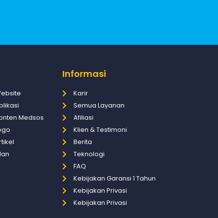
Informasi
Website
Karir
plikasi
Semua Layanan
Konten Medsos
Afiliasi
Logo
Klien & Testimoni
tikel
Berita
klan
Teknologi
FAQ
Kebijakan Garansi 1 Tahun
Kebijakan Privasi
Kebijakan Privasi