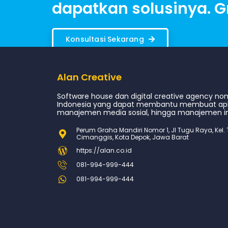
dapatkan solusinya. Gr
Konsultasi Sekarang
Alan Creative
Software house dan digital creative agency nom
Indonesia yang dapat membantu membuat aplik
manajemen media sosial, hingga manajemen in
Perum Graha Mandiri Nomor 1, Jl Tugu Raya, Kel. 
Cimanggis, Kota Depok, Jawa Barat
https://alan.co.id
081-994-999-444
081-994-999-444