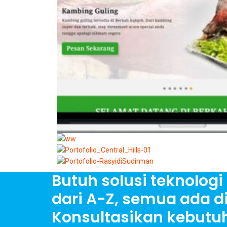
Butuh solusi teknologi 
dari A-Z, semua ada di
Konsultasikan kebut