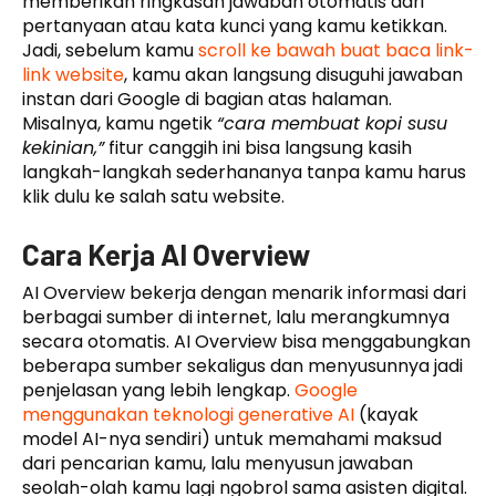
memberikan ringkasan jawaban otomatis dari
pertanyaan atau kata kunci yang kamu ketikkan.
Jadi, sebelum kamu
scroll ke bawah buat baca link-
link website
, kamu akan langsung disuguhi jawaban
instan dari Google di bagian atas halaman.
Misalnya, kamu ngetik
“cara membuat kopi susu
kekinian,”
fitur canggih ini bisa langsung kasih
langkah-langkah sederhananya tanpa kamu harus
klik dulu ke salah satu website.
Cara Kerja AI Overview
AI Overview bekerja dengan menarik informasi dari
berbagai sumber di internet, lalu merangkumnya
secara otomatis. AI Overview bisa menggabungkan
beberapa sumber sekaligus dan menyusunnya jadi
penjelasan yang lebih lengkap.
Google
menggunakan teknologi generative AI
(kayak
model AI-nya sendiri) untuk memahami maksud
dari pencarian kamu, lalu menyusun jawaban
seolah-olah kamu lagi ngobrol sama asisten digital.