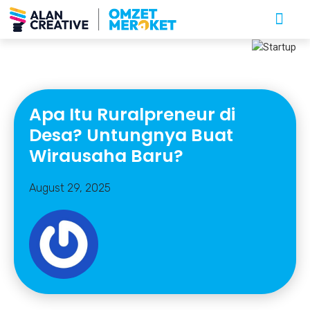
Apa Itu Ruralpreneur di
Desa? Untungnya Buat
Wirausaha Baru?
August 29, 2025