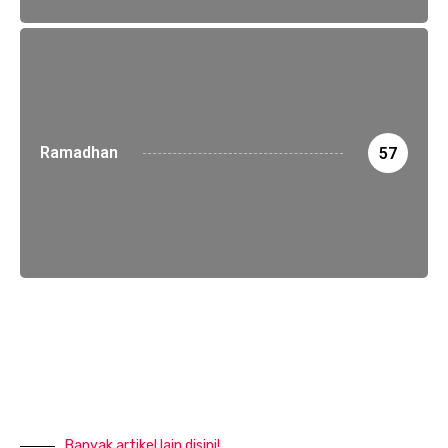
Ramadhan
57
Banyak artikel lain disini!