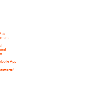
 Ads
ement
el
ment
pe
Mobile App
anagement