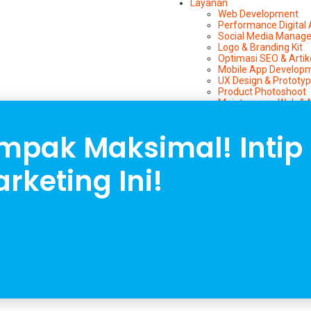
Layanan
Web Development
Performance Digital
Social Media Manag
Logo & Branding Kit
Optimasi SEO & Artik
Mobile App Develop
UX Design & Prototy
Product Photoshoot
Maintenance Web & 
Video & Animation
KOL & Influencer M
ampak Maksimal! Intip
Artikel
Afiliasi
Kontak
rketing Ini!