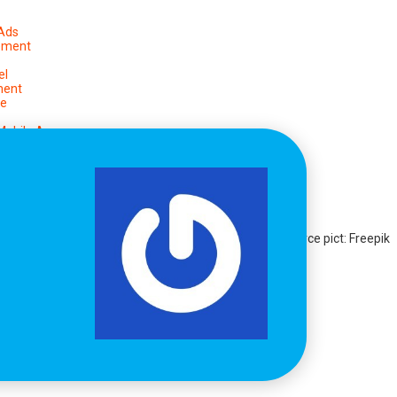
 Ads
ement
el
ment
pe
Mobile App
anagement