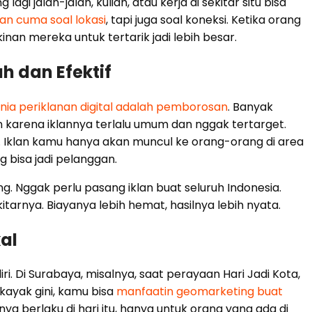
agi jalan-jalan, kuliah, atau kerja di sekitar situ bisa
kan cuma soal lokasi
, tapi juga soal koneksi. Ketika orang
nan mereka untuk tertarik jadi lebih besar.
ah dan Efektif
nia periklanan digital adalah pemborosan
. Banyak
 karena iklannya terlalu umum dan nggak tertarget.
Iklan kamu hanya akan muncul ke orang-orang di area
bisa jadi pelanggan.
. Nggak perlu pasang iklan buat seluruh Indonesia.
tarnya. Biayanya lebih hemat, hasilnya lebih nyata.
al
. Di Surabaya, misalnya, saat perayaan Hari Jadi Kota,
kayak gini, kamu bisa
manfaatin geomarketing buat
ya berlaku di hari itu, hanya untuk orang yang ada di