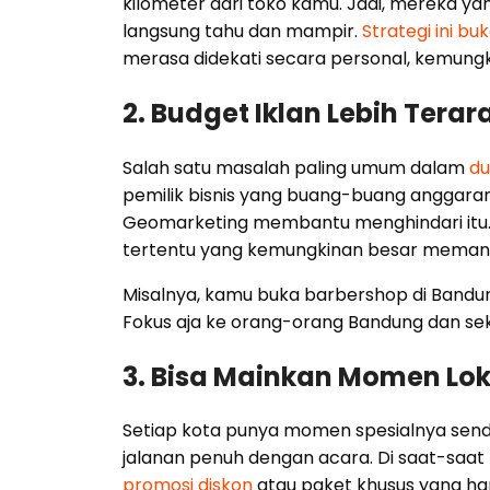
kilometer dari toko kamu. Jadi, mereka yang l
langsung tahu dan mampir.
Strategi ini bu
merasa didekati secara personal, kemungki
2. Budget Iklan Lebih Terar
Salah satu masalah paling umum dalam
du
pemilik bisnis yang buang-buang anggaran
Geomarketing membantu menghindari itu. 
tertentu yang kemungkinan besar memang 
Misalnya, kamu buka barbershop di Bandung
Fokus aja ke orang-orang Bandung dan seki
3. Bisa Mainkan Momen Lok
Setiap kota punya momen spesialnya sendiri
jalanan penuh dengan acara. Di saat-saat 
promosi diskon
atau paket khusus yang han