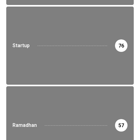
Startup
76
Ramadhan
57