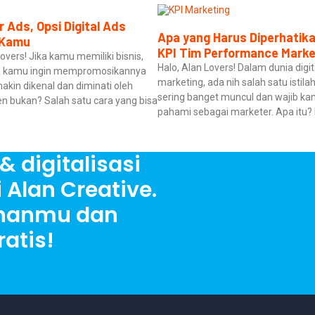
r Ads, Opsi Digital Ads
Apa yang Harus Diperhatika
 Kamu
KPI Tim Performance Marke
lovers! Jika kamu memiliki bisnis,
Halo, Alan Lovers! Dalam dunia digit
a kamu ingin mempromosikannya
marketing, ada nih salah satu istila
akin dikenal dan diminati oleh
sering banget muncul dan wajib k
 bukan? Salah satu cara yang bisa
pahami sebagai marketer. Apa itu? 
& digitalisasi
 Alan Creative.
uhanmu dan
atis!