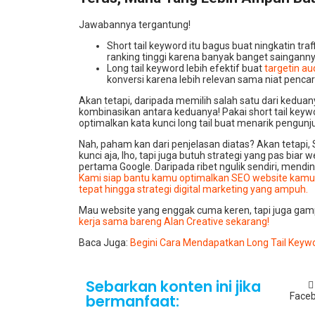
Jawabannya tergantung!
Short tail keyword itu bagus buat ningkatin traf
ranking tinggi karena banyak banget sainganny
Long tail keyword lebih efektif buat
targetin au
konversi karena lebih relevan sama niat pencari
Akan tetapi, daripada memilih salah satu dari keduan
kombinasikan antara keduanya! Pakai short tail keyword
optimalkan kata kunci long tail buat menarik pengunju
Nah, paham kan dari penjelasan diatas? Akan tetapi,
kunci aja, lho, tapi juga butuh strategi yang pas bia
pertama Google. Daripada ribet ngulik sendiri, mendi
Kami siap bantu kamu optimalkan SEO website kamu, 
tepat hingga strategi digital marketing yang ampuh.
Mau website yang enggak cuma keren, tapi juga ga
kerja sama bareng Alan Creative sekarang!
Baca Juga:
Begini Cara Mendapatkan Long Tail Keywo
Sebarkan konten ini jika
Face
bermanfaat: