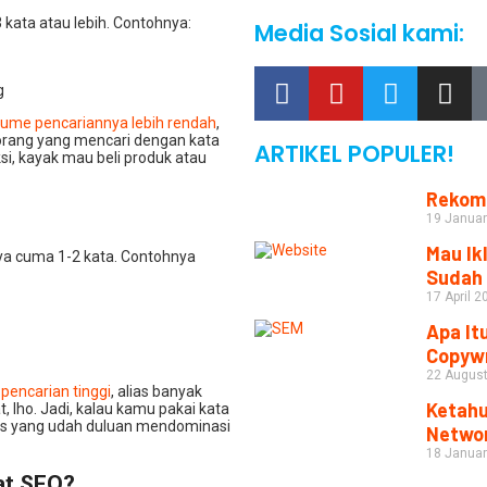
3 kata atau lebih. Contohnya:
Media Sosial kami:
g
lume pencariannya lebih rendah
,
u, orang yang mencari dengan kata
ARTIKEL POPULER!
ksi, kayak mau beli produk atau
Rekome
19 Januar
Mau Ik
nya cuma 1-2 kata. Contohnya
Sudah 
17 April 2
Apa It
Copywr
22 Augus
pencarian tinggi
, alias banyak
Ketahu
, lho. Jadi, kalau kamu pakai kata
snis yang udah duluan mendominasi
Netwo
18 Januar
at SEO?