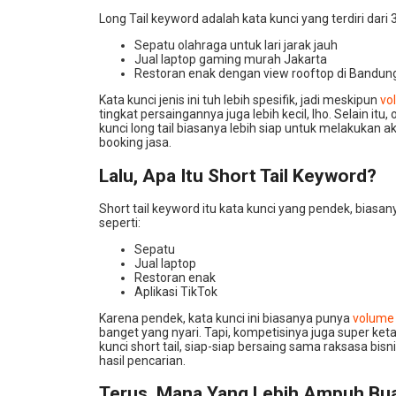
Long Tail keyword adalah kata kunci yang terdiri dari 
Sepatu olahraga untuk lari jarak jauh
Jual laptop gaming murah Jakarta
Restoran enak dengan view rooftop di Bandun
Kata kunci jenis ini tuh lebih spesifik, jadi meskipun
vo
tingkat persaingannya juga lebih kecil, lho. Selain it
kunci long tail biasanya lebih siap untuk melakukan a
booking jasa.
Lalu, Apa Itu Short Tail Keyword?
Short tail keyword itu kata kunci yang pendek, biasa
seperti:
Sepatu
Jual laptop
Restoran enak
Aplikasi TikTok
Karena pendek, kata kunci ini biasanya punya
volume 
banget yang nyari. Tapi, kompetisinya juga super ketat
kunci short tail, siap-siap bersaing sama raksasa bi
hasil pencarian.
Terus, Mana Yang Lebih Ampuh Bu