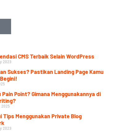
ndasi CMS Terbaik Selain WordPress
y 2023
lan Sukses? Pastikan Landing Page Kamu
Begini!
025
u Pain Point? Gimana Menggunakannya di
iting?
t 2025
i Tips Menggunakan Private Blog
rk
y 2023