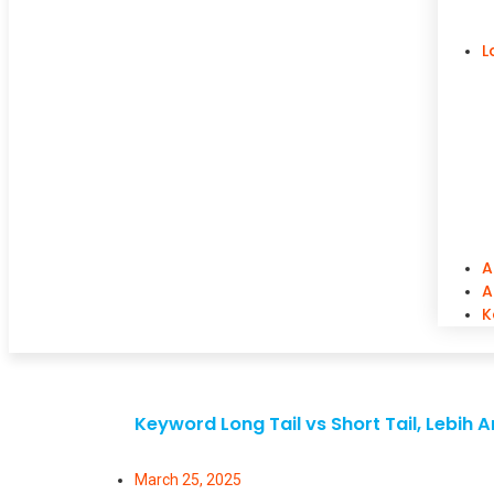
L
A
A
K
Keyword Long Tail vs Short Tail, Lebi
March 25, 2025