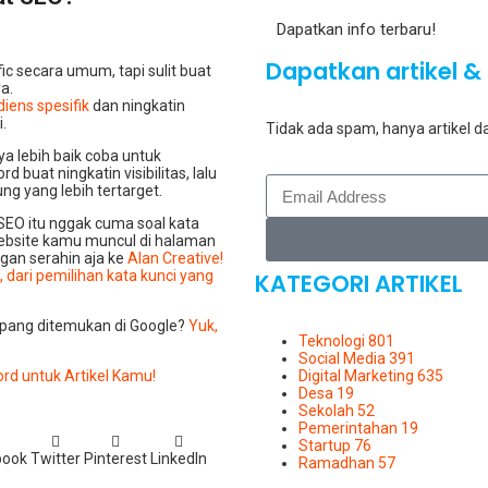
Dapatkan info terbaru!
Dapatkan artikel & 
fic secara umum, tapi sulit buat
a.
diens spesifik
dan ningkatin
.
Tidak ada spam, hanya artikel da
ya lebih baik coba untuk
 buat ningkatin visibilitas, lalu
ng yang lebih tertarget.
 SEO itu nggak cuma soal kata
r website kamu muncul di halaman
ngan serahin aja ke
Alan Creative!
dari pemilihan kata kunci yang
KATEGORI ARTIKEL
mpang ditemukan di Google?
Yuk,
Teknologi
801
Social Media
391
rd untuk Artikel Kamu!
Digital Marketing
635
Desa
19
Sekolah
52
Pemerintahan
19
Startup
76
book
Twitter
Pinterest
LinkedIn
Ramadhan
57