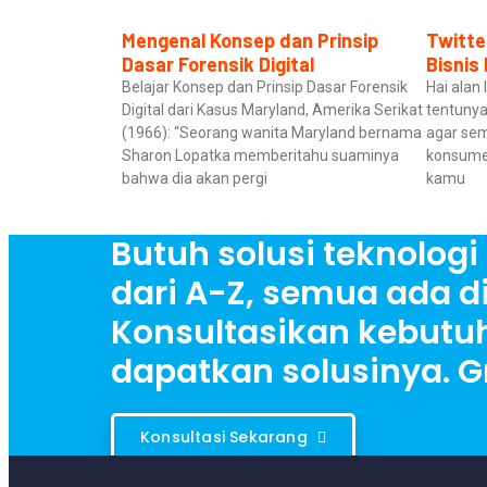
Mengenal Konsep dan Prinsip
Twitte
Dasar Forensik Digital
Bisnis
Belajar Konsep dan Prinsip Dasar Forensik
Hai alan 
Digital dari Kasus Maryland, Amerika Serikat
tentuny
(1966): “Seorang wanita Maryland bernama
agar sem
Sharon Lopatka memberitahu suaminya
konsumen
bahwa dia akan pergi
kamu
Butuh solusi teknologi 
dari A-Z, semua ada di
Konsultasikan kebut
dapatkan solusinya. Gr
Konsultasi Sekarang