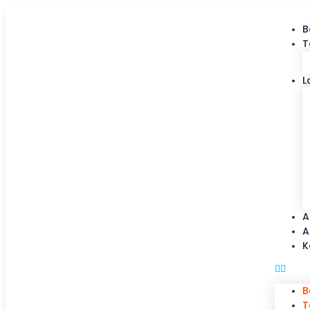
B
T
L
A
A
K
B
T