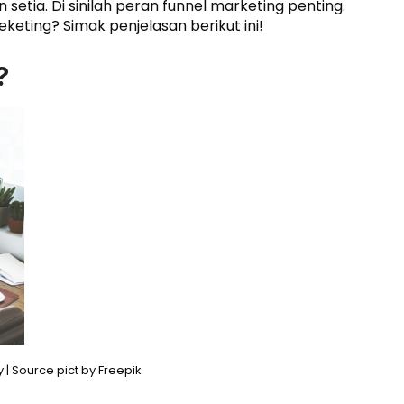
etia. Di sinilah peran funnel marketing penting.
eketing? Simak penjelasan berikut ini!
?
 | Source pict by Freepik