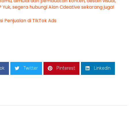
kamu, dimulai dari pembuatan konten, desain visual,
? Yuk, segera hubungi Alan Cdeative sekarang juga!
 Penjualan di TikTok Ads
ok
Twitter
Pinterest
LinkedIn