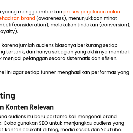
tegi yaang menggaambarkan
proses perjalanan calon
kehadiran brand
(awareness), menunjukkaan minat
eli (consideration), melakukan tindakan (conversion),
oyalty).
” karena jumlah audiens biasanya berkurang setiap
ang tertarik, dan hanya sebagian yang akhirnya membeli.
 menjadi pelanggan secara sistematis dan efisien.
nel ini agar setiap funner menghasilkan performas yang
ting
n Konten Relevan
na audiens itu baru pertama kali mengenal brand
ama. Coba gunakan SEO untuk menjangkau audiens yang
t konten edukatif di blog, media sosial, dan YouTube.