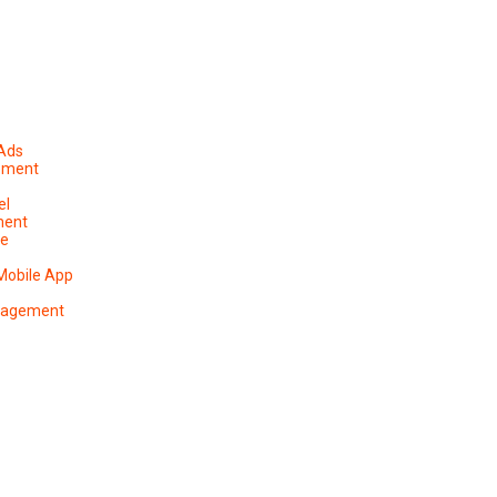
 Ads
ement
el
ment
pe
Mobile App
anagement