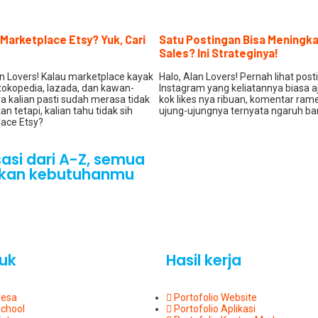
 Marketplace Etsy? Yuk, Cari
Satu Postingan Bisa Meningk
Sales? Ini Strateginya!
an Lovers! Kalau marketplace kayak
Halo, Alan Lovers! Pernah lihat post
tokopedia, lazada, dan kawan-
Instagram yang keliatannya biasa aj
 kalian pasti sudah merasa tidak
kok likes nya ribuan, komentar ram
an tetapi, kalian tahu tidak sih
ujung-ujungnya ternyata ngaruh ba
ace Etsy?
isasi dari A-Z, semua
sikan kebutuhanmu
uk
Hasil kerja
Desa
Portofolio Website
School
Portofolio Aplikasi