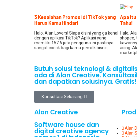
3 Kesalahan Promosi di TikTok yang
Apa itu
Harus Kamu Hindari
Tahu!
Halo, Alan Lovers! Siapa disini yang ga kenal
Halo, Al
dengan aplikasi TikTok? Aplikasi yang
shopee, 
memiliki 157,6 juta pengguna ini pastinya
kawannya
sangat cocok bagi kamu pemilik bisnis,
asing. Ak
marketpl
Butuh solusi teknologi & digital
ada di Alan Creative. Konsulta
dan dapatkan solusinya. Gratis!
Konsultasi Sekarang
Alan Creative
Prod
Software house dan
Alan 
digital creative agency
Alan 