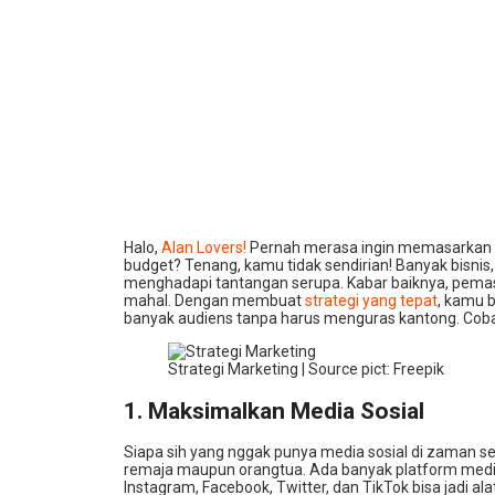
Halo,
Alan Lovers!
Pernah merasa ingin memasarkan pr
budget? Tenang, kamu tidak sendirian! Banyak bisnis,
menghadapi tantangan serupa. Kabar baiknya, pemasa
mahal. Dengan membuat
strategi yang tepat
, kamu 
banyak audiens tanpa harus menguras kantong. Coba 
Strategi Marketing | Source pict: Freepik
1. Maksimalkan Media Sosial
Siapa sih yang nggak punya media sosial di zaman 
remaja maupun orangtua. Ada banyak platform media
Instagram, Facebook, Twitter, dan TikTok bisa jadi al