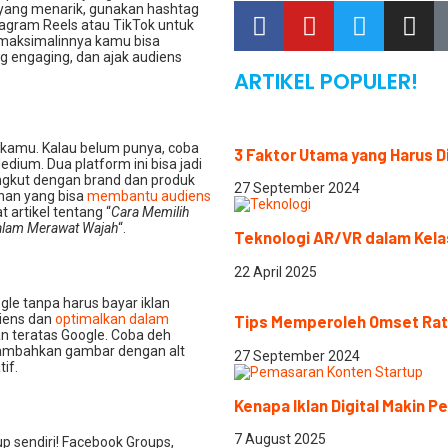
ang menarik, gunakan hashtag
stagram Reels atau TikTok untuk
t maksimalinnya kamu bisa
ng engaging, dan ajak audiens
ARTIKEL POPULER!
s kamu. Kalau belum punya, coba
3 Faktor Utama yang Harus D
dium. Dua platform ini bisa jadi
gkut dengan brand dan produk
27 September 2024
anan yang bisa
membantu audiens
t artikel tentang “
Cara Memilih
lam Merawat Wajah
“.
Teknologi AR/VR dalam Kelas
22 April 2025
le tanpa harus bayar iklan
diens dan
optimalkan dalam
Tips Memperoleh Omset Rat
n teratas Google. Coba deh
l. Tambahkan gambar dengan alt
27 September 2024
if.
Kenapa Iklan Digital Makin P
7 August 2025
p sendiri! Facebook Groups,