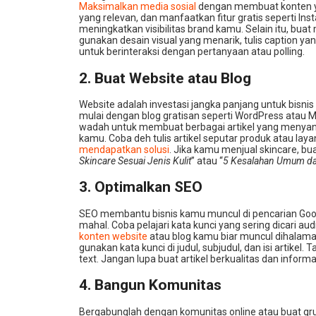
Maksimalkan media sosial
dengan membuat konten y
yang relevan, dan manfaatkan fitur gratis seperti In
meningkatkan visibilitas brand kamu. Selain itu, bua
gunakan desain visual yang menarik, tulis caption ya
untuk berinteraksi dengan pertanyaan atau polling.
2. Buat Website atau Blog
Website adalah investasi jangka panjang untuk bisni
mulai dengan blog gratisan seperti WordPress atau Me
wadah untuk membuat berbagai artikel yang menyan
kamu. Coba deh tulis artikel seputar produk atau lay
mendapatkan solusi
. Jika kamu menjual skincare, bua
Skincare Sesuai Jenis Kulit
” atau “
5 Kesalahan Umum da
3. Optimalkan SEO
SEO membantu bisnis kamu muncul di pencarian Goog
mahal. Coba pelajari kata kunci yang sering dicari au
konten website
atau blog kamu biar muncul dihalama
gunakan kata kunci di judul, subjudul, dan isi artike
text. Jangan lupa buat artikel berkualitas dan informat
4. Bangun Komunitas
Bergabunglah dengan komunitas online atau buat gru