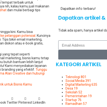
i tempat terbaik untuk
ya nih, kalau kamu jual makanan
Dapatkan info terbaru!
ehat
dan mulai berbagi tips
Dapatkan artikel & 
Tidak ada spam, hanya artikel da
 hingga kini. Kamu bisa
 ke pelanggan potensial
. Kuncinya
 Tips bikin email marketing,
an diskon atau e-book gratis,
i yang tepat seperti
il marketing, bisnis kamu tetap
u butuh bantuan lebih lanjut
KATEGORI ARTIKEL
ntu! Kami menyediakan layanan
i branding yang efektif.
Tunggu
ma Alan Creative dan hubungi
Teknologi
801
Social Media
391
ik untuk Bisnis Kamu
Digital Marketing
635
Desa
19
Sekolah
52
Pemerintahan
19
Startup
76
book
Twitter
Pinterest
LinkedIn
Ramadhan
57