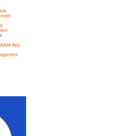
 Ads
ement
el
ment
pe
Mobile App
anagement