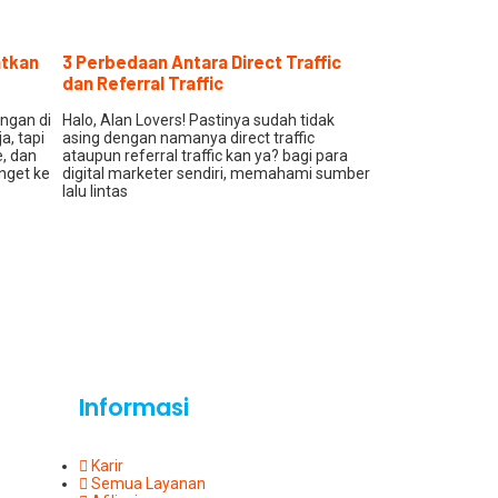
atkan
3 Perbedaan Antara Direct Traffic
dan Referral Traffic
ingan di
Halo, Alan Lovers! Pastinya sudah tidak
a, tapi
asing dengan namanya direct traffic
e, dan
ataupun referral traffic kan ya? bagi para
nget ke
digital marketer sendiri, memahami sumber
lalu lintas
Informasi
Karir
Semua Layanan