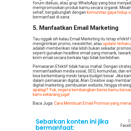
forum diskusi, atau grup WhatsApp yang bisa menjad
mempromosikan produk kamu secara organik. Misaln
sehaf, bergabunglah dengan
komunitas gaya hidup s
bermanfaat di sana.
5. Manfaatkan Email Marketing
Tau nggak sih kalau Email Marketing itu tetap efektif
mengirimkan promo, newsletter, atau
update terbaru
adalah memberikan nilai lebih bukan sekadar promosi.
seperti gunakan headline email yang menarik, tawark
kirim email secara berkala tapi tidak berlebihan.
Pemasaran Efektif tidak harus mahal. Dengan strateg
memanfaatkan media sosial, SEO, komunitas, dan ema
bisa berkembang meski tanpa budget besar. Jika kam
dalam pemasaran digital, Alan Creative siap memba
digital marketing, pembuatan website, hingga strateg
apalagi? Yuk, segera kembangkan bisnis kamu bersa
kami sekarang juga!
Baca Juga:
Cara Membuat Email Promosi yang menar
Sebarkan konten ini jika
Face
bermanfaat: