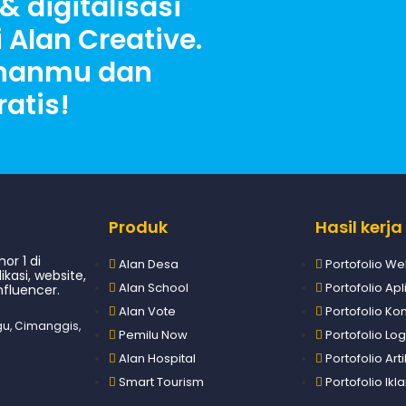
& digitalisasi
 Alan Creative.
uhanmu dan
atis!
Produk
Hasil kerja
or 1 di
Alan Desa
Portofolio We
asi, website,
Alan School
Portofolio Apl
fluencer.
Alan Vote
Portofolio K
ugu, Cimanggis,
Pemilu Now
Portofolio Lo
Alan Hospital
Portofolio Arti
Smart Tourism
Portofolio Ikl