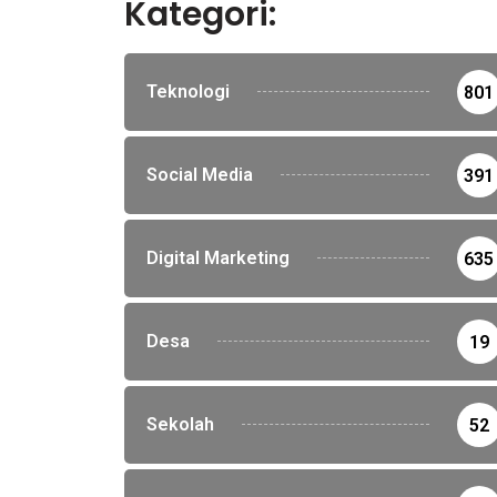
Kategori:
Teknologi
801
Social Media
391
Digital Marketing
635
Desa
19
Sekolah
52