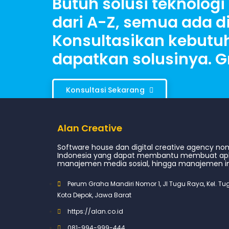
Butuh solusi teknologi 
dari A-Z, semua ada di
Konsultasikan kebut
dapatkan solusinya. Gr
Konsultasi Sekarang
Alan Creative
Software house dan digital creative agency nom
Indonesia yang dapat membantu membuat aplik
manajemen media sosial, hingga manajemen in
Perum Graha Mandiri Nomor 1, Jl Tugu Raya, Kel. T
Kota Depok, Jawa Barat
https://alan.co.id
081-994-999-444