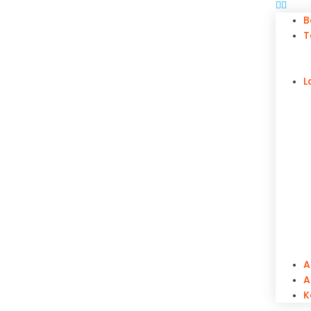
B
T
L
A
A
K