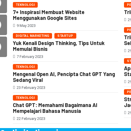
TEKNOLOGI
P
7+ Inspirasi Membuat Website
Tri
Menggunakan Google Sites
29
9 May 2023
P
DIGITAL MARKETING
STARTUP
Tr
Yuk Kenali Design Thinking, Tips Untuk
Sel
Memulai Bisnis
29
7 February 2023
S
TEKNOLOGI
Ap
Mengenal Open AI, Pencipta Chat GPT Yang
St
Sedang Viral
29
23 February 2023
P
TEKNOLOGI
St
Chat GPT: Memahami Bagaimana AI
Ja
Mempelajari Bahasa Manusia
29
22 February 2023