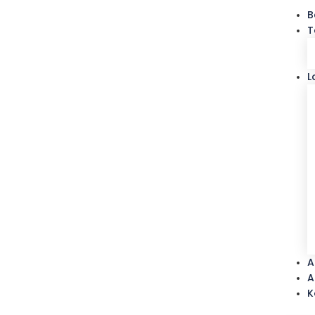
B
T
L
A
A
K