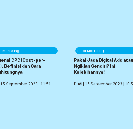
al Marketing
Digital Marketing
enal CPC (Cost-per-
Pakai Jasa Digital Ads ata
): Definisi dan Cara
Ngiklan Sendiri? Ini
hitungnya
Kelebihannya!
15 September 2023
11:51
Dudi
15 September 2023
10: