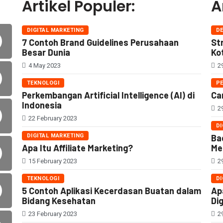
Artikel Populer:
A
DIGITAL MARKETING
D
7 Contoh Brand Guidelines Perusahaan
St
Besar Dunia
Ko
4 May 2023
29
TEKNOLOGI
P
Perkembangan Artificial Intelligence (AI) di
Ca
Indonesia
29
22 February 2023
DI
DIGITAL MARKETING
Ba
Apa Itu Affiliate Marketing?
Me
15 February 2023
29
TEKNOLOGI
DI
5 Contoh Aplikasi Kecerdasan Buatan dalam
Ap
Bidang Kesehatan
Di
23 February 2023
29