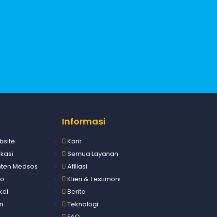
Informasi
bsite
Karir
ikasi
Semua Layanan
onten Medsos
Afiliasi
go
Klien & Testimoni
kel
Berita
an
Teknologi
FAQ