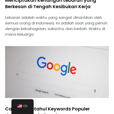
Menciptakan Kenangan Lebaran yang
Berkesan di Tengah Kesibukan Kerja
Lebaran adalah waktu yang sangat dinantikan oleh
semua orang di Indonesia. Ini adalah saat yang penuh
dengan kebahagiaan, sukacita, dan berkah. Waktu di
mana keluarga
EN
Cara Mengetahui Keywords Populer