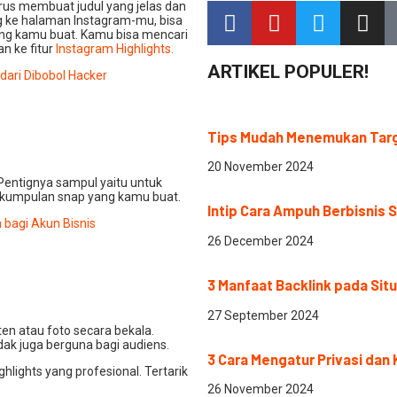
us membuat judul yang jelas dan
ng ke halaman Instagram-mu, bisa
g kamu buat. Kamu bisa mencari
n ke fitur
Instagram Highlights.
ARTIKEL POPULER!
 dari Dibobol Hacker
⁠Tips Mudah Menemukan Tar
20 November 2024
Pentignya sampul yaitu untuk
 kumpulan snap yang kamu buat.
Intip Cara Ampuh Berbisnis 
m bagi Akun Bisnis
26 December 2024
3 Manfaat Backlink pada Sit
27 September 2024
n atau foto secara bekala.
ak juga berguna bagi audiens.
3 Cara Mengatur Privasi dan
lights yang profesional. Tertarik
26 November 2024