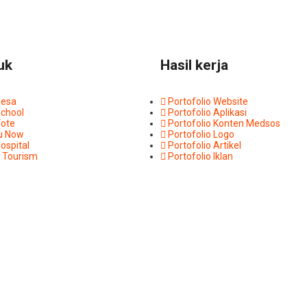
uk
Hasil kerja
Desa
Portofolio Website
School
Portofolio Aplikasi
Vote
Portofolio Konten Medsos
u Now
Portofolio Logo
ospital
Portofolio Artikel
 Tourism
Portofolio Iklan