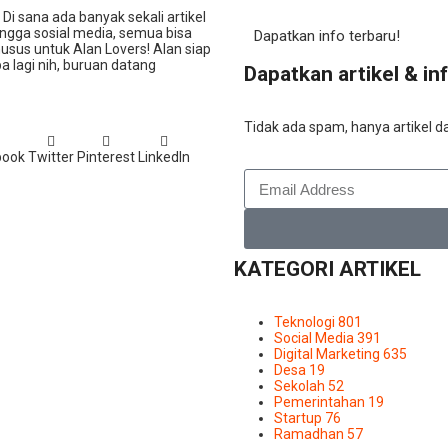
. Di sana ada banyak sekali artikel
hingga sosial media, semua bisa
Dapatkan info terbaru!
usus untuk Alan Lovers! Alan siap
 lagi nih, buruan datang
Dapatkan artikel & in
Tidak ada spam, hanya artikel da
book
Twitter
Pinterest
LinkedIn
KATEGORI ARTIKEL
Teknologi
801
Social Media
391
Digital Marketing
635
Desa
19
Sekolah
52
Pemerintahan
19
Startup
76
Ramadhan
57