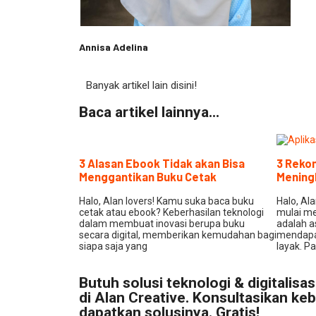
Annisa Adelina
Banyak artikel lain disini!
Baca artikel lainnya...
3 Alasan Ebook Tidak akan Bisa
3 Rekom
Menggantikan Buku Cetak
Mening
Halo, Alan lovers! Kamu suka baca buku
Halo, Al
cetak atau ebook? Keberhasilan teknologi
mulai m
dalam membuat inovasi berupa buku
adalah a
secara digital, memberikan kemudahan bagi
mendapat
siapa saja yang
layak. P
Butuh solusi teknologi & digitalisa
di Alan Creative. Konsultasikan k
dapatkan solusinya. Gratis!