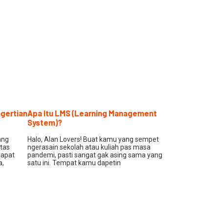
ngertian
Apa Itu LMS (Learning Management
System)?
ang
Halo, Alan Lovers! Buat kamu yang sempet
tas
ngerasain sekolah atau kuliah pas masa
dapat
pandemi, pasti sangat gak asing sama yang
a,
satu ini. Tempat kamu dapetin