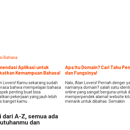
endasi Aplikasi untuk
Apa Itu Domain? Cari Tahu Pe
katkan Kemampuan Bahasa!
dan Fungsinya!
an Lovers! Kamu sekarang sudah
Halo, Alan Lovers! Pernah denger y
erasa bahwa mempelajari bahasa
namanya domain? salah satu identi
spek penting buat bisa
online yang sangat berguna untuk 
kan pekerjaan yang jauh lebih
memperpendek alamat website kit
as banget kamu
menarik untuk dibahas. Semakin
si dari A-Z, semua ada
ebutuhanmu dan