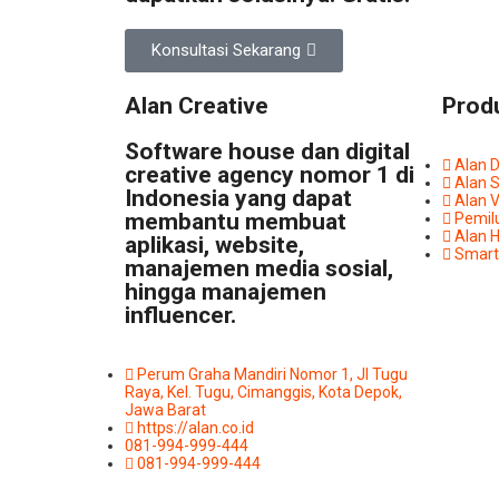
Konsultasi Sekarang
Alan Creative
Prod
Software house dan digital
Alan 
creative agency nomor 1 di
Alan 
Indonesia yang dapat
Alan 
membantu membuat
Pemil
Alan H
aplikasi, website,
Smart
manajemen media sosial,
hingga manajemen
influencer.
Perum Graha Mandiri Nomor 1, Jl Tugu
Raya, Kel. Tugu, Cimanggis, Kota Depok,
Jawa Barat
https://alan.co.id
081-994-999-444
081-994-999-444