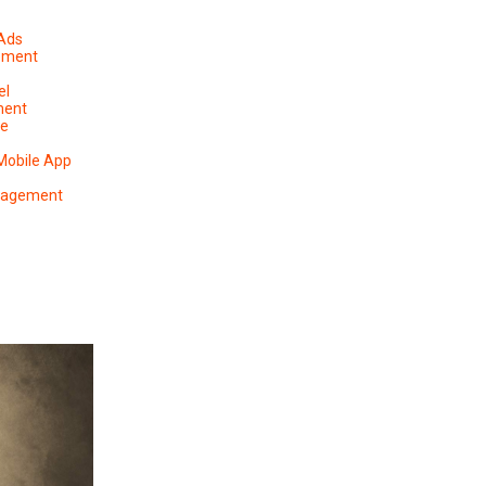
 Ads
ement
el
ment
pe
Mobile App
anagement