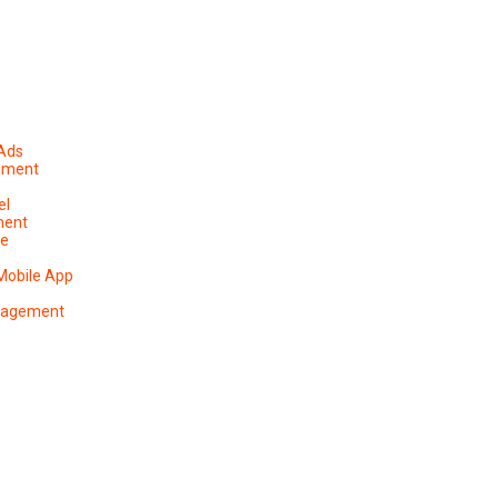
 Ads
ement
el
ment
pe
Mobile App
anagement