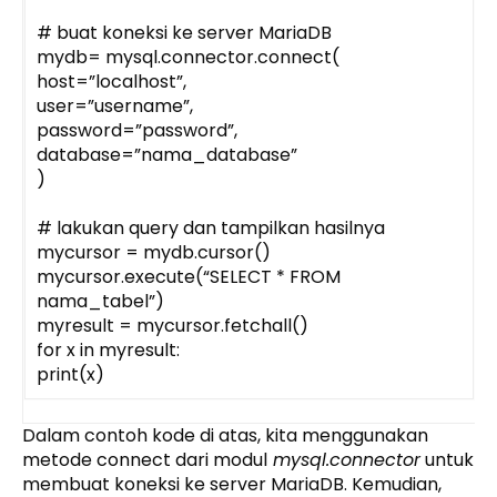
# buat koneksi ke server MariaDB
mydb= mysql.connector.connect(
host=”localhost”,
user=”username”,
password=”password”,
database=”nama_database”
)
# lakukan query dan tampilkan hasilnya
mycursor = mydb.cursor()
mycursor.execute(“SELECT * FROM
nama_tabel”)
myresult = mycursor.fetchall()
for x in myresult:
print(x)
Dalam contoh kode di atas, kita menggunakan
metode connect dari modul
mysql.connector
untuk
membuat koneksi ke server MariaDB. Kemudian,