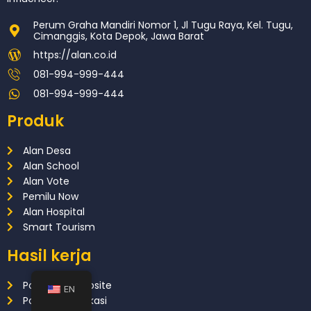
Perum Graha Mandiri Nomor 1, Jl Tugu Raya, Kel. Tugu,
Cimanggis, Kota Depok, Jawa Barat
https://alan.co.id
081-994-999-444
081-994-999-444
Produk
Alan Desa
Alan School
Alan Vote
Pemilu Now
Alan Hospital
Smart Tourism
Hasil kerja
Portofolio Website
EN
Portofolio Aplikasi