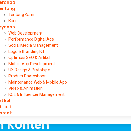
eranda
entang
Tentang Kami
Karir
ayanan
Web Development
Performance Digital Ads
Social Media Management
Logo & Branding Kit
Optimasi SEO & Artikel
Mobile App Development
UX Design & Prototype
Product Photoshoot
Maintenance Web & Mobile App
Video & Animation
KOL & Influencer Management
rtikel
ools SEO Untuk
filiasi
ontak
n Konten