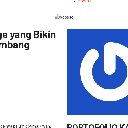
Kontak
ge yang Bikin
embang
PORTOFOLIO K
age nya belum optimal? Wah,