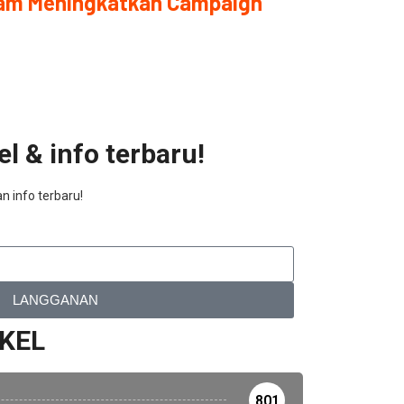
lam Meningkatkan Campaign
l & info terbaru!
n info terbaru!
LANGGANAN
IKEL
801