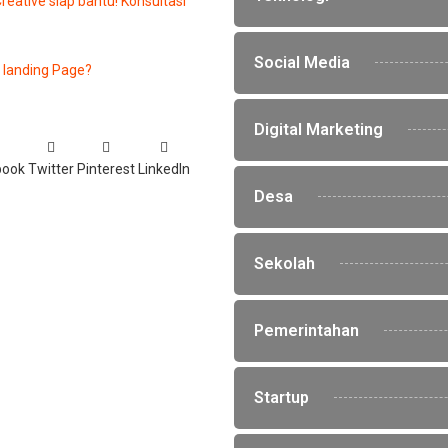
eative siap bantu! Konsultasi
Social Media
 landing Page?
Digital Marketing
book
Twitter
Pinterest
LinkedIn
Desa
Sekolah
Pemerintahan
Startup