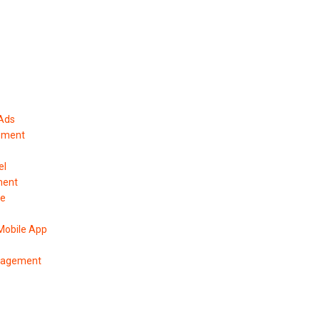
 Ads
ement
el
ment
pe
Mobile App
anagement