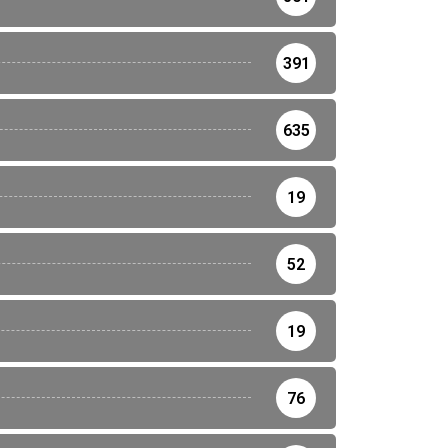
391
635
19
52
19
76