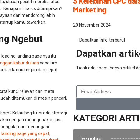
3 Kelebihan CPC da
a, ulasan positif mereka, atau
Marketing
 Kenapa ini harus ditampilkan?
cayaan dan mendorong lebih
startup kamu tawarkan.
20 November 2024
ang Ngebut
Dapatkan info terbaru!
Dapatkan artike
 loading landing page nya itu
anggan kabur duluan
sebelum
Tidak ada spam, hanya artikel da
laman kamu ringan dan cepat
kata kunci relevan dan meta
udah ditemukan di mesin pencari.
paham? Kalau begitu ini ada strategi
KATEGORI ART
, yakni dengan menggunakan jasa
berpengalaman menangani
n landing page yang cepat,
Teknologi