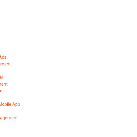
 Ads
ement
el
ment
pe
Mobile App
anagement