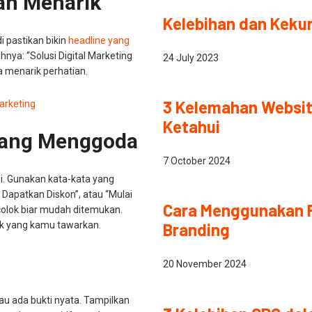
dan Menarik
Kelebihan dan Keku
i pastikan bikin
headline yang
nya: “Solusi Digital Marketing
24 July 2023
a menarik perhatian.
3 Kelemahan Websit
arketing
Ketahui
 yang Menggoda
7 October 2024
i. Gunakan kata-kata yang
 Dapatkan Diskon”, atau “Mulai
Cara Menggunakan Fi
colok biar mudah ditemukan.
k yang kamu tawarkan.
Branding
20 November 2024
au ada bukti nyata. Tampilkan