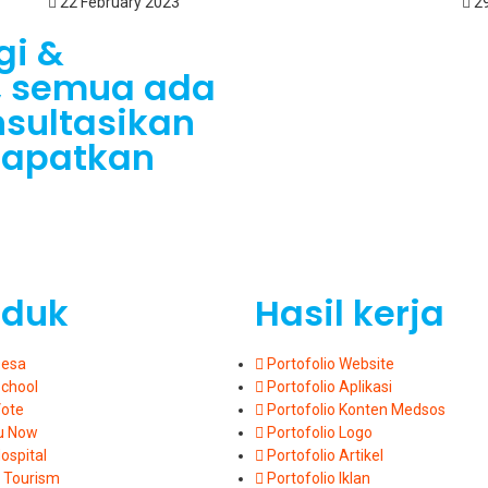
22 February 2023
29
gi &
Z, semua ada
nsultasikan
dapatkan
oduk
Hasil kerja
Desa
Portofolio Website
School
Portofolio Aplikasi
Vote
Portofolio Konten Medsos
u Now
Portofolio Logo
ospital
Portofolio Artikel
 Tourism
Portofolio Iklan