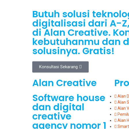
Butuh solusi teknolo
digitalisasi dari A-
di Alan Creative. Ko
kebutuhanmu dan 
solusinya. Gratis!
Konsultasi Sekarang
Alan Creative
Pr
Software house
Alan 
Alan 
dan digital
Alan 
creative
Pemil
Alan H
agency nomor 1
Smart