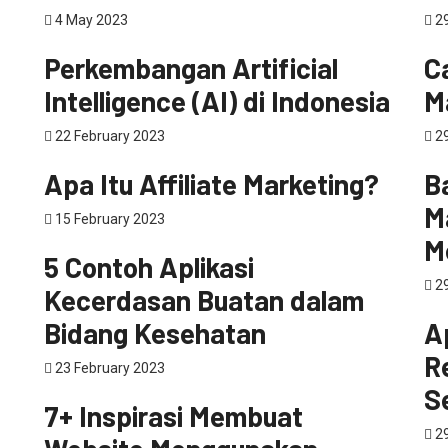
4 May 2023
29
Teknologi
pe
Perkembangan Artificial
C
Intelligence (AI) di Indonesia
M
22 February 2023
29
Digital Marketing
Dig
Apa Itu Affiliate Marketing?
B
M
15 February 2023
Teknologi
M
5 Contoh Aplikasi
29
Kecerdasan Buatan dalam
Dig
Bidang Kesehatan
A
Re
23 February 2023
Teknologi
S
7+ Inspirasi Membuat
29