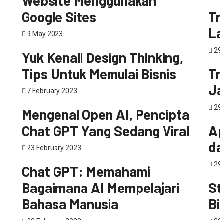
Website Menggunakan
pe
Google Sites
Tr
L
9 May 2023
Digital Marketing
Startup
29
Yuk Kenali Design Thinking,
pe
Tips Untuk Memulai Bisnis
T
Ja
7 February 2023
Teknologi
29
Mengenal Open AI, Pencipta
Sta
Chat GPT Yang Sedang Viral
A
d
23 February 2023
Teknologi
29
Chat GPT: Memahami
pe
Bagaimana AI Mempelajari
S
Bahasa Manusia
B