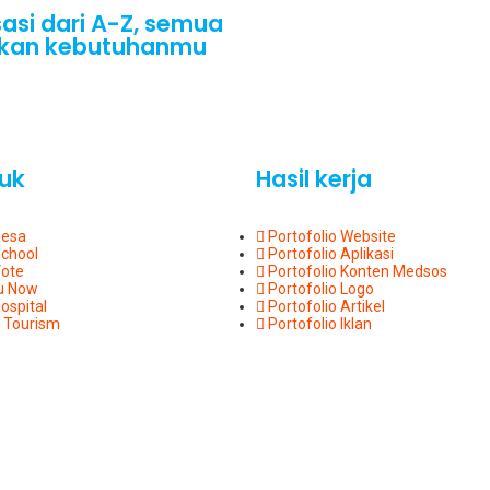
isasi dari A-Z, semua
sikan kebutuhanmu
uk
Hasil kerja
Desa
Portofolio Website
School
Portofolio Aplikasi
Vote
Portofolio Konten Medsos
u Now
Portofolio Logo
ospital
Portofolio Artikel
 Tourism
Portofolio Iklan