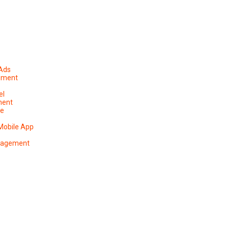
 Ads
ement
el
ment
pe
Mobile App
anagement