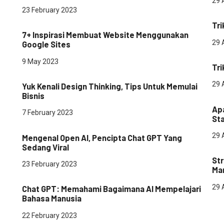
29 
pe
23 February 2023
Teknologi
Tri
7+ Inspirasi Membuat Website Menggunakan
29 
Google Sites
pe
9 May 2023
Tri
Digital Marketing
Startup
29 
Yuk Kenali Design Thinking, Tips Untuk Memulai
Sta
Bisnis
Apa
7 February 2023
St
Teknologi
29 
Mengenal Open AI, Pencipta Chat GPT Yang
pe
Sedang Viral
Str
23 February 2023
Ma
Teknologi
29 
Chat GPT: Memahami Bagaimana AI Mempelajari
Bahasa Manusia
22 February 2023