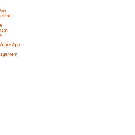
 Ads
ement
el
ment
pe
Mobile App
anagement