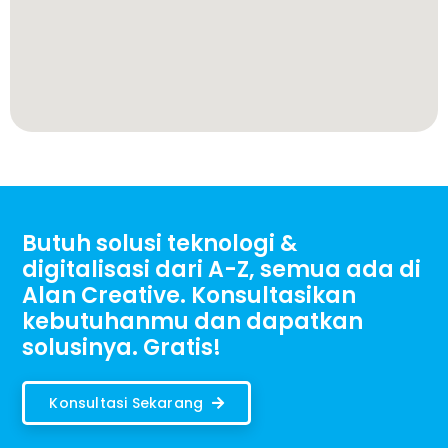
Butuh solusi teknologi &
digitalisasi dari A-Z, semua ada di
Alan Creative. Konsultasikan
kebutuhanmu dan dapatkan
solusinya. Gratis!
Konsultasi Sekarang