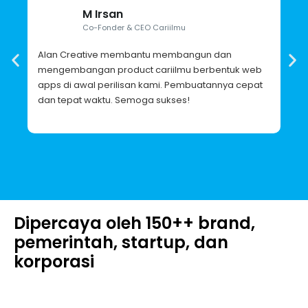
M Irsan
Co-Fonder & CEO Cariilmu
Alan Creative membantu membangun dan
Ala
mengembangan product cariilmu berbentuk web
mem
apps di awal perilisan kami. Pembuatannya cepat
jug
dan tepat waktu. Semoga sukses!
tem
Dipercaya oleh 150++ brand,
pemerintah, startup, dan
korporasi