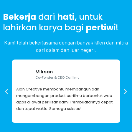
Bekerja
dari
hati,
untuk
lahirkan karya bagi
pertiwi
!
Kami telah bekerjasama dengan banyak klien dan mitra
dari dalam dan luar negeri.
M Irsan
Co-Fonder & CEO Cariilmu
Alan Creative membantu membangun dan
Ala
mengembangan product cariilmu berbentuk web
mem
apps di awal perilisan kami. Pembuatannya cepat
jug
dan tepat waktu. Semoga sukses!
tem