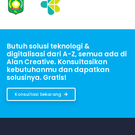
Butuh solusi teknologi &
digitalisasi dari A-Z, semua ada di
Alan Creative. Konsultasikan
kebutuhanmu dan dapatkan
solusinya. Gratis!
Konsultasi Sekarang