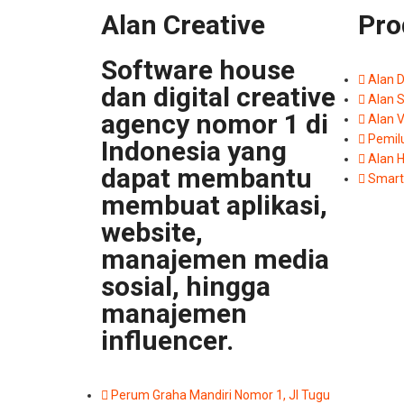
Alan Creative
Pro
Software house
Alan 
dan digital creative
Alan 
agency nomor 1 di
Alan 
Pemil
Indonesia yang
Alan H
dapat membantu
Smart
membuat aplikasi,
website,
manajemen media
sosial, hingga
manajemen
influencer.
Perum Graha Mandiri Nomor 1, Jl Tugu