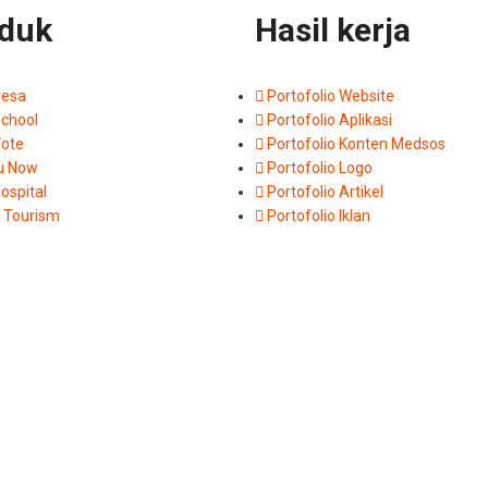
duk
Hasil kerja
Desa
Portofolio Website
School
Portofolio Aplikasi
Vote
Portofolio Konten Medsos
u Now
Portofolio Logo
ospital
Portofolio Artikel
 Tourism
Portofolio Iklan