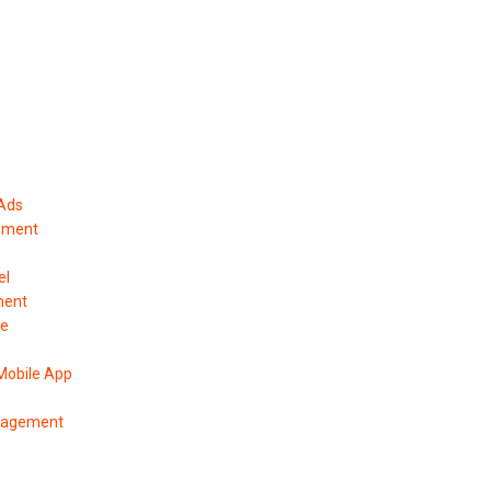
 Ads
ement
el
ment
pe
Mobile App
anagement