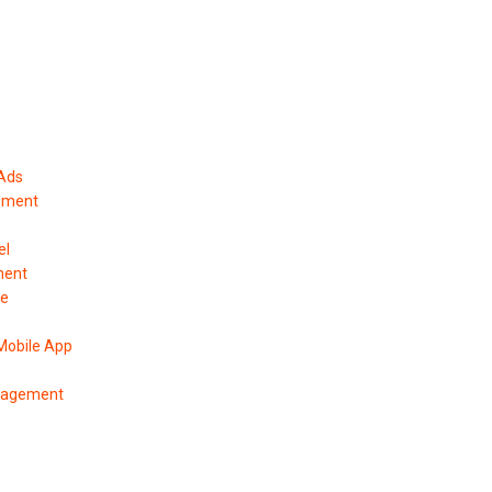
 Ads
ement
el
ment
pe
Mobile App
anagement