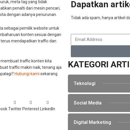
Dapatkan artike
uruk, meta tag yang tidak
bkan penalti dari mesin pencari,
 kita dengan adanya penurunan.
Tidak ada spam, hanya artikel da
ta sebagai pemilik website untuk
embaharuan konten sesuai dengan
ta terus mendapatkan traffic dan
 membuat traffic konten kita
KATEGORI ART
at traffic makin naik, tenang aja
apalagi?
Hubungi kami
sekarang
Teknologi
Social Media
book
Twitter
Pinterest
LinkedIn
Digital Marketing