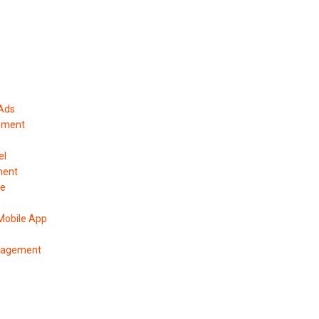
 Ads
ement
el
ment
pe
Mobile App
anagement