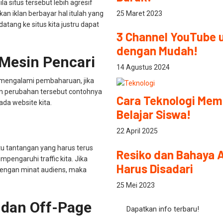
 situs tersebut lebih agresif
25 Maret 2023
 iklan berbayar hal itulah yang
atang ke situs kita justru dapat
3 Channel YouTube u
dengan Mudah!
 Mesin Pencari
14 Agustus 2024
i mengalami pembaharuan, jika
an perubahan tersebut contohnya
Cara Teknologi Mem
da website kita.
Belajar Siswa!
22 April 2025
tu tantangan yang harus terus
Resiko dan Bahaya Ar
mpengaruhi traffic kita. Jika
Harus Disadari
 dengan minat audiens, maka
25 Mei 2023
 dan Off-Page
Dapatkan info terbaru!