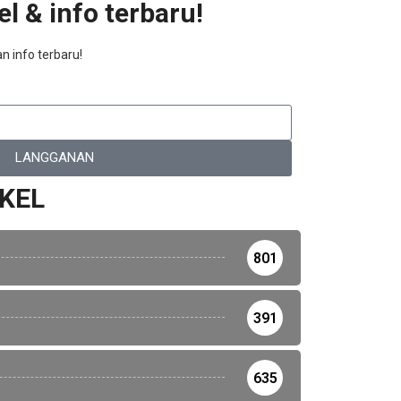
l & info terbaru!
n info terbaru!
LANGGANAN
IKEL
801
391
635