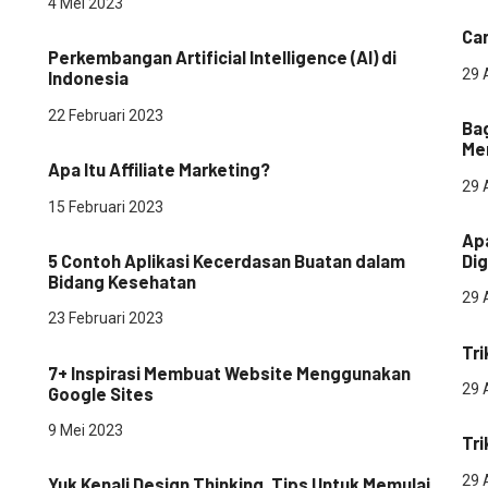
pe
4 Mei 2023
Teknologi
Ca
Perkembangan Artificial Intelligence (AI) di
29 
Indonesia
Dig
22 Februari 2023
Ba
Digital Marketing
Me
Apa Itu Affiliate Marketing?
29 
Dig
15 Februari 2023
Teknologi
Apa
5 Contoh Aplikasi Kecerdasan Buatan dalam
Dig
Bidang Kesehatan
29 
pe
23 Februari 2023
Teknologi
Tri
7+ Inspirasi Membuat Website Menggunakan
29 
Google Sites
pe
9 Mei 2023
Tri
Digital Marketing
Startup
29 
Yuk Kenali Design Thinking, Tips Untuk Memulai