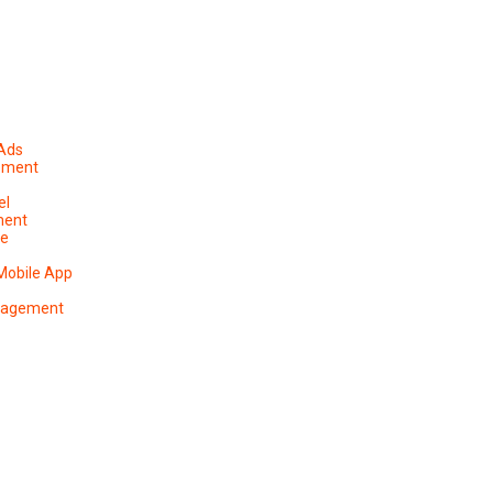
 Ads
ement
el
ment
pe
Mobile App
anagement