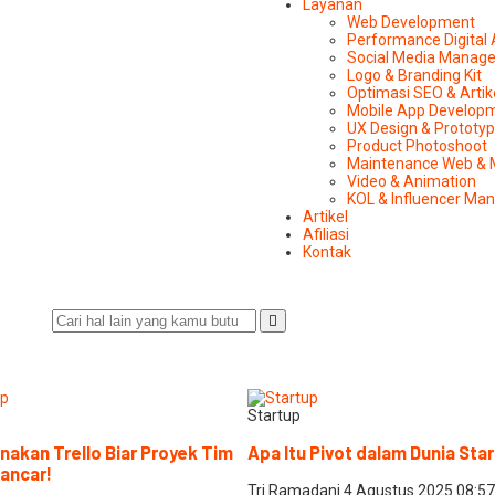
Layanan
Web Development
Performance Digital
Social Media Manag
Logo & Branding Kit
Optimasi SEO & Artik
Mobile App Develop
UX Design & Prototy
Product Photoshoot
Maintenance Web & 
Video & Animation
KOL & Influencer M
Artikel
Afiliasi
Kontak
Startup
nakan Trello Biar Proyek Tim
Apa Itu Pivot dalam Dunia Sta
ancar!
Tri Ramadani
4 Agustus 2025
08:57