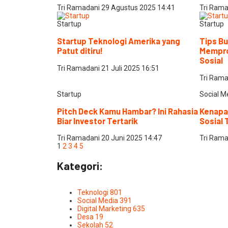
Tri Ramadani
29 Agustus 2025
14:41
Tri Ram
Startup
Startup
Startup Teknologi Amerika yang
Tips Bu
Patut ditiru!
Mempro
Sosial
Tri Ramadani
21 Juli 2025
16:51
Tri Ram
Startup
Social M
Pitch Deck Kamu Hambar? Ini Rahasia
Kenapa 
Biar Investor Tertarik
Sosial 
Tri Ramadani
20 Juni 2025
14:47
Tri Ram
1
2
3
4
5
Kategori:
Teknologi
801
Social Media
391
Digital Marketing
635
Desa
19
Sekolah
52