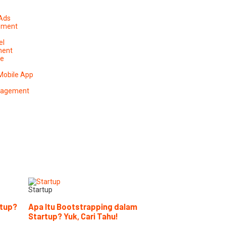
 Ads
ement
el
ment
pe
Mobile App
anagement
Startup
rtup?
Apa Itu Bootstrapping dalam
Startup? Yuk, Cari Tahu!