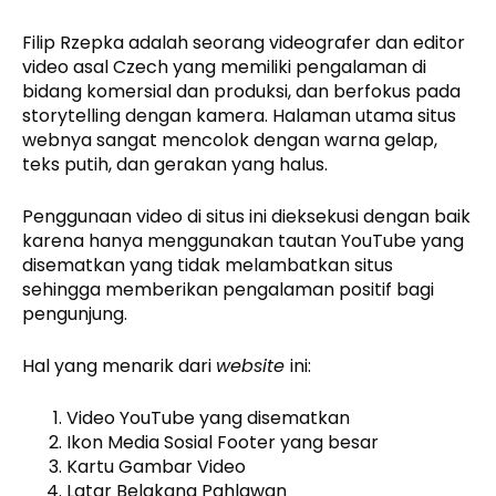
Filip Rzepka adalah seorang videografer dan editor
video asal Czech yang memiliki pengalaman di
bidang komersial dan produksi, dan berfokus pada
storytelling dengan kamera. Halaman utama situs
webnya sangat mencolok dengan warna gelap,
teks putih, dan gerakan yang halus.
Penggunaan video di situs ini dieksekusi dengan baik
karena hanya menggunakan tautan YouTube yang
disematkan yang tidak melambatkan situs
sehingga memberikan pengalaman positif bagi
pengunjung.
Hal yang menarik dari
website
ini:
Video YouTube yang disematkan
Ikon Media Sosial Footer yang besar
Kartu Gambar Video
Latar Belakang Pahlawan