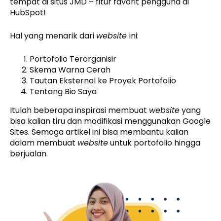
tempat di situs JMD – fitur favorit pengguna di
HubSpot!
Hal yang menarik dari
website
ini:
Portofolio Terorganisir
Skema Warna Cerah
Tautan Eksternal ke Proyek Portofolio
Tentang Bio Saya
Itulah beberapa inspirasi membuat
website
yang
bisa kalian tiru dan modifikasi menggunakan Google
Sites. Semoga artikel ini bisa membantu kalian
dalam membuat
website
untuk portofolio hingga
berjualan.