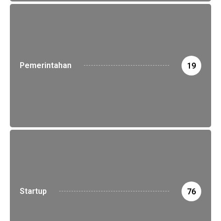
Pemerintahan
19
Startup
76