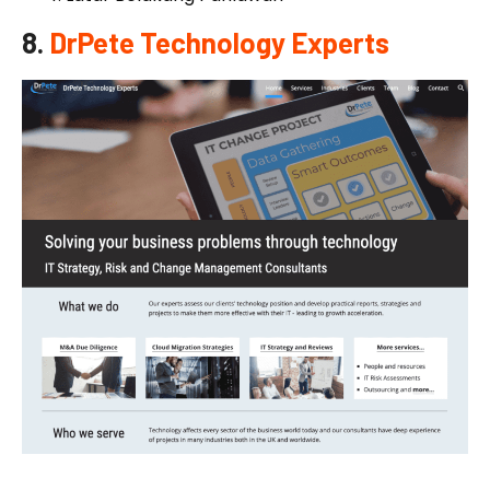
8.
DrPete Technology Experts