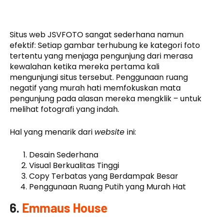
Situs web JSVFOTO sangat sederhana namun
efektif: Setiap gambar terhubung ke kategori foto
tertentu yang menjaga pengunjung dari merasa
kewalahan ketika mereka pertama kali
mengunjungi situs tersebut. Penggunaan ruang
negatif yang murah hati memfokuskan mata
pengunjung pada alasan mereka mengklik – untuk
melihat fotografi yang indah.
Hal yang menarik dari
website
ini:
Desain Sederhana
Visual Berkualitas Tinggi
Copy Terbatas yang Berdampak Besar
Penggunaan Ruang Putih yang Murah Hat
6.
Emmaus House