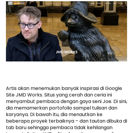
Artis akan menemukan banyak inspirasi di Google
Site JMD Works. Situs yang cerah dan ceria ini
menyambut pembaca dengan gaya seni Joe. Di sini,
dia memamerkan portofolio sampel tulisan dan
karyanya. Di bawah itu, dia menautkan ke
beberapa proyek terbaiknya – dan tautan dibuka di
tab baru sehingga pembaca tidak kehilangan