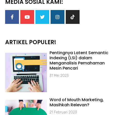
MEDIA SOSIAL KAMI:
ARTIKEL POPULER!
Pentingnya Latent Semantic
Indexing (LSI) dalam
Menganalisis Pemahaman
Mesin Pencari
31 Mei 2023
Word of Mouth Marketing,
Masihkah Relevan?
21 Februari 2023