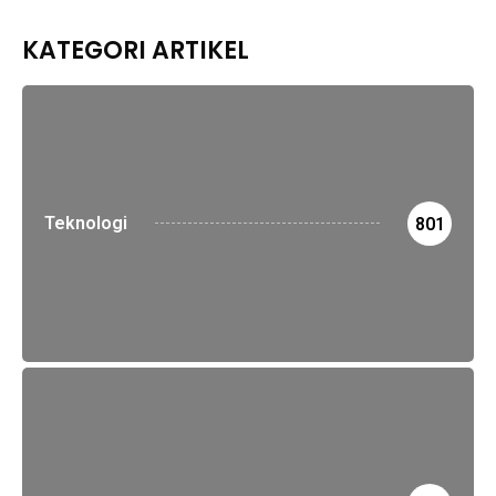
KATEGORI ARTIKEL
Teknologi
801