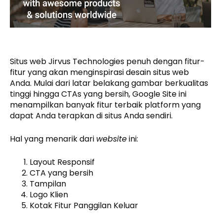
Situs web Jirvus Technologies penuh dengan fitur-
fitur yang akan menginspirasi desain situs web
Anda. Mulai dari latar belakang gambar berkualitas
tinggi hingga CTAs yang bersih, Google Site ini
menampilkan banyak fitur terbaik platform yang
dapat Anda terapkan di situs Anda sendiri.
Hal yang menarik dari
website
ini:
Layout Responsif
CTA yang bersih
Tampilan
Logo Klien
Kotak Fitur Panggilan Keluar