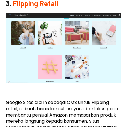
3.
Flipping Retail
Google Sites dipilih sebagai CMS untuk Flipping
retail, sebuah bisnis konsultasi yang berfokus pada
membantu penjual Amazon memasarkan produk
mereka langsung kepada konsumen. Situs