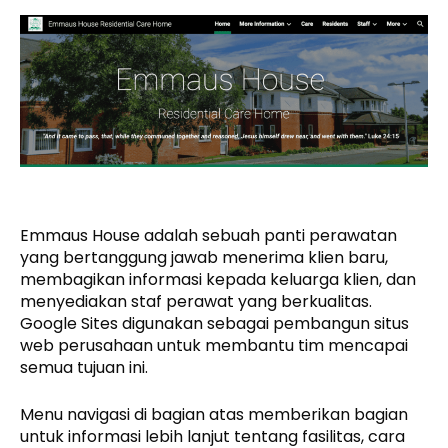
Emmaus House adalah sebuah panti perawatan
yang bertanggung jawab menerima klien baru,
membagikan informasi kepada keluarga klien, dan
menyediakan staf perawat yang berkualitas.
Google Sites digunakan sebagai pembangun situs
web perusahaan untuk membantu tim mencapai
semua tujuan ini.
Menu navigasi di bagian atas memberikan bagian
untuk informasi lebih lanjut tentang fasilitas, cara