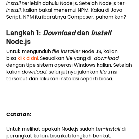
install
terlebih dahulu Node.js. Setelah Node.js ter-
install
, kalian bakal menemui NPM. Kalau di Java
Script, NPM itu ibaratnya Composer, paham kan?
Langkah 1:
Download
dan
Install
Node.js
Untuk mengunduh
file installer
Node JS, kalian
bisa
klik disini
. Sesuaikan
file
yang di
-download
dengan tipe sistem operasi Windows kalian. Setelah
kalian
download
, selanjutnya jalankan
file
.msi
tersebut dan lakukan instalasi seperti biasa.
Catatan:
Untuk melihat apakah Node.js sudah ter
-install
di
perangkat kalian, bisa ikuti langkah berikut: