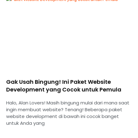
Gak Usah Bingung! Ini Paket Website
Development yang Cocok untuk Pemula
Halo, Alan Lovers! Masih bingung mulai dari mana saat
ingin membuat website? Tenang! Beberapa paket
website development di bawah ini cocok banget
untuk Anda yang