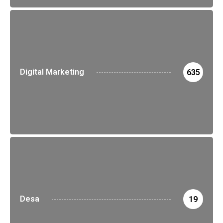
Digital Marketing
635
Desa
19