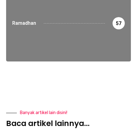
Ramadhan
57
Banyak artikel lain disini!
Baca artikel lainnya...