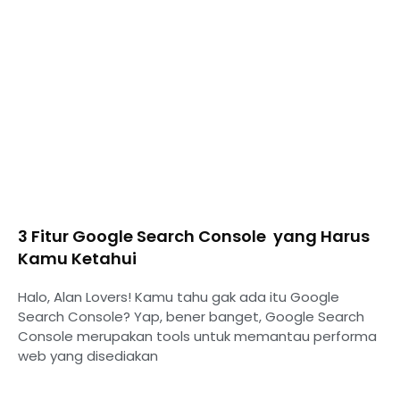
3 Fitur Google Search Console yang Harus
Kamu Ketahui
Halo, Alan Lovers! Kamu tahu gak ada itu Google
Search Console? Yap, bener banget, Google Search
Console merupakan tools untuk memantau performa
web yang disediakan