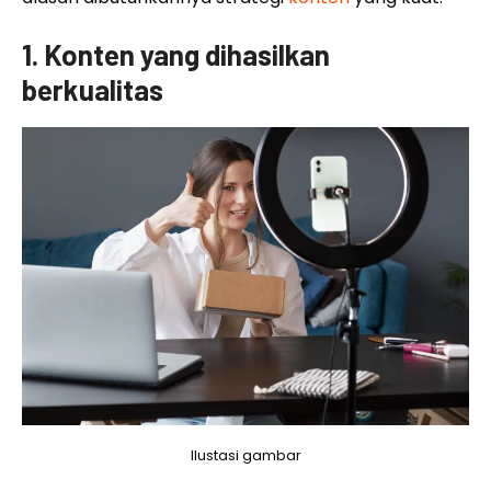
1. Konten yang dihasilkan
berkualitas
Ilustasi gambar