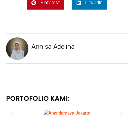
Pinterest
LinkedIn
Annisa Adelina
PORTOFOLIO KAMI: