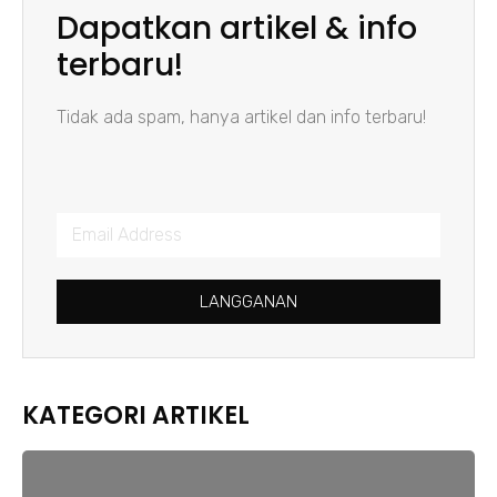
Dapatkan artikel & info
terbaru!
Tidak ada spam, hanya artikel dan info terbaru!
LANGGANAN
KATEGORI ARTIKEL