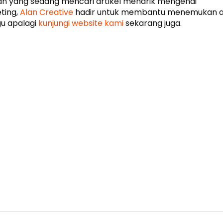
an yang sedang mencari artikel menarik mengenai
ting,
Alan Creative
hadir untuk membantu menemukan ar
u apalagi
kunjungi website kami
sekarang juga.