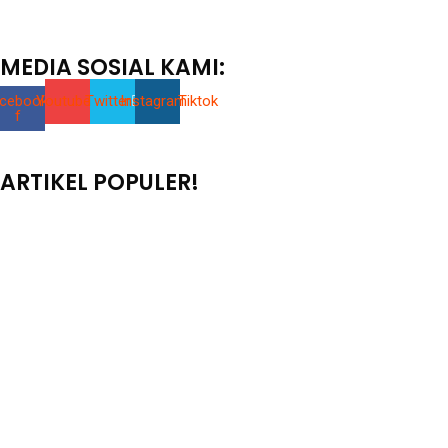
MEDIA SOSIAL KAMI:
cebook-
Youtube
Twitter
Instagram
Tiktok
f
ARTIKEL POPULER!