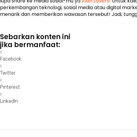
lupa share ke media sosial-mu ya
Alan Lovers!
Untuk kali
perkembangan teknologi, sosial media atau digital marke
menarik dan memberikan wawasan tersebut! Jadi, tungg
Sebarkan konten ini
jika bermanfaat:
Facebook
Twitter
Pinterest
LinkedIn