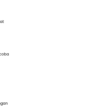
at
ncoba
ngan