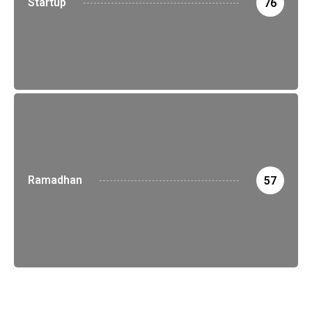
Startup
76
Ramadhan
57