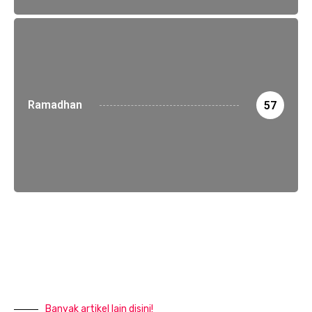
Ramadhan
57
Banyak artikel lain disini!