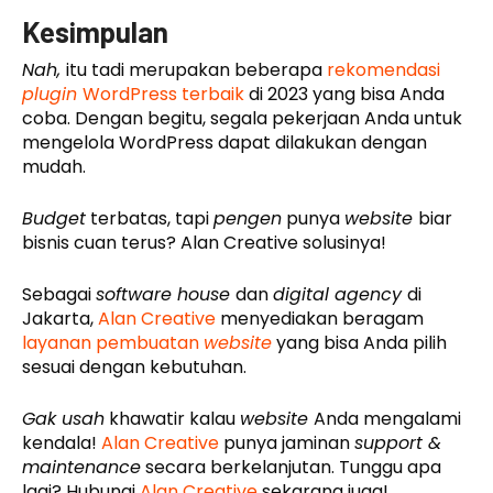
Kesimpulan
Nah,
itu tadi merupakan beberapa
rekomendasi
plugin
WordPress terbaik
di 2023 yang bisa Anda
coba. Dengan begitu, segala pekerjaan Anda untuk
mengelola WordPress dapat dilakukan dengan
mudah.
Budget
terbatas, tapi
pengen
punya
website
biar
bisnis cuan terus? Alan Creative solusinya!
Sebagai
software house
dan
digital agency
di
Jakarta,
Alan Creative
menyediakan beragam
layanan pembuatan
website
yang bisa Anda pilih
sesuai dengan kebutuhan.
Gak usah
khawatir kalau
website
Anda mengalami
kendala!
Alan Creative
punya jaminan
support &
maintenance
secara berkelanjutan. Tunggu apa
lagi? Hubungi
Alan Creative
sekarang juga!