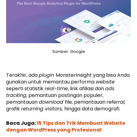
Sumber: Google
Terakhir, ada
plugin
MonsterInsight yang bisa Anda
gunakan untuk memantau performa
website
seperti statistik
real-time
, link afiliasi dan
ads
tracking
, pemantuan postingan populer,
pemantauan
download
file, pemantauan
referral,
grafik
returning visitors,
hingga data demografi.
Baca Juga:
15 Tips dan Trik Membuat Website
dengan WordPress yang Profesional