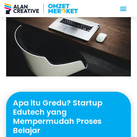
Apa itu Gredu? Startup
Edutech yang
Mempermudah Proses
Belajar