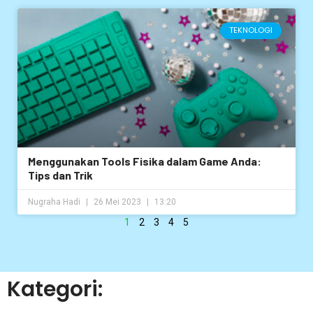
TEKNOLOGI
Menggunakan Tools Fisika dalam Game Anda:
Tips dan Trik
Nugraha Hadi
26 Mei 2023
13:20
1
2
3
4
5
Kategori: