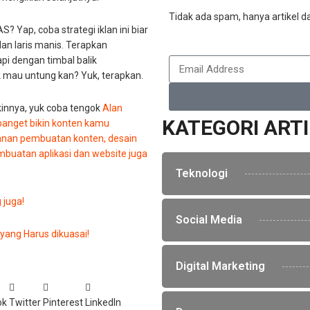
Tidak ada spam, hanya artikel da
 Yap, coba strategi iklan ini biar
an laris manis. Terapkan
pi dengan timbal balik
 mau untung kan? Yuk, terapkan.
kinnya, yuk coba tengok
Alan
KATEGORI ART
 banget bikin konten kamu
ayanan pembuatan konten, desain
mbuatan aplikasi dan website juga
Teknologi
 juga!
Social Media
 yang Harus dikuasai!
Digital Marketing
ok
Twitter
Pinterest
LinkedIn