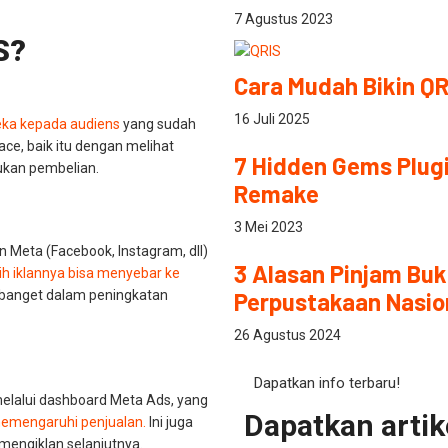
7 Agustus 2023
S?
Cara Mudah Bikin QR
16 Juli 2025
eka kepada audiens
yang sudah
e, baik itu dengan melihat
7 Hidden Gems Plug
ukan pembelian.
Remake
3 Mei 2023
n Meta (Facebook, Instagram, dll)
3 Alasan Pinjam Buk
h iklannya bisa menyebar ke
 banget dalam peningkatan
Perpustakaan Nasio
26 Agustus 2024
Dapatkan info terbaru!
melalui dashboard Meta Ads, yang
Dapatkan artike
memengaruhi penjualan.
Ini juga
 mengiklan selanjutnya.