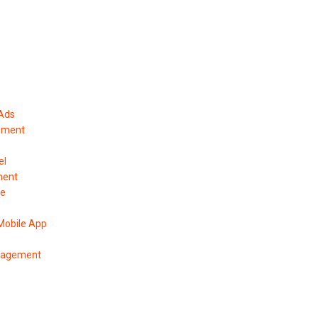
 Ads
ement
el
ment
pe
Mobile App
anagement