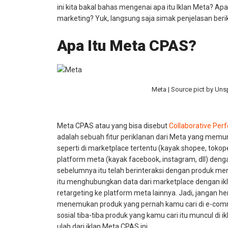
ini kita bakal bahas mengenai apa itu Iklan Meta? Ap
marketing? Yuk, langsung saja simak penjelasan beriku
Apa Itu Meta CPAS?
Meta | Source pict by Uns
Meta CPAS atau yang bisa disebut
Collaborative Per
adalah sebuah fitur periklanan dari Meta yang memu
seperti di marketplace tertentu (kayak shopee, tokope
platform meta (kayak facebook, instagram, dll) den
sebelumnya itu telah berinteraksi dengan produk mer
itu menghubungkan data dari marketplace dengan ik
retargeting ke platform meta lainnya. Jadi, jangan 
menemukan produk yang pernah kamu cari di e-com
sosial tiba-tiba produk yang kamu cari itu muncul di ikl
ulah dari iklan Meta CPAS ini.