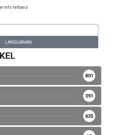
n info terbaru!
LANGGANAN
IKEL
801
391
635