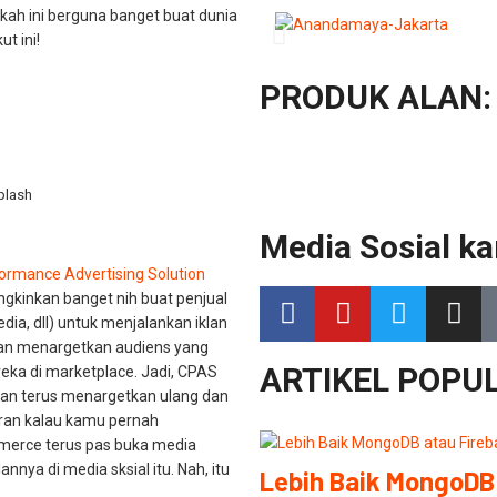
akah ini berguna banget buat dunia
t ini!
PRODUK ALAN:
plash
Media Sosial ka
formance Advertising Solution
ngkinkan banget nih buat penjual
dia, dll) untuk menjalankan iklan
gan menargetkan audiens yang
ARTIKEL POPUL
eka di marketplace. Jadi, CPAS
lan terus menargetkan ulang dan
heran kalau kamu pernah
merce terus pas buka media
annya di media sksial itu. Nah, itu
Lebih Baik MongoDB 