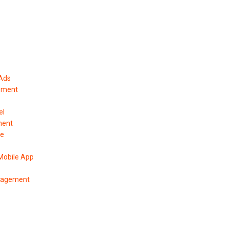
 Ads
ement
el
ment
pe
Mobile App
anagement