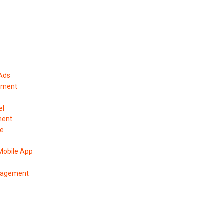
 Ads
ement
el
ment
pe
Mobile App
anagement