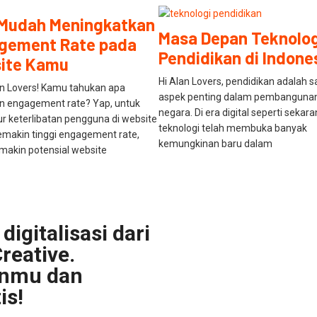
 Mudah Meningkatkan
Masa Depan Teknolog
gement Rate pada
Pendidikan di Indone
ite Kamu
Hi Alan Lovers, pendidikan adalah s
an Lovers! Kamu tahukan apa
aspek penting dalam pembangunan
n engagement rate? Yap, untuk
negara. Di era digital seperti sekara
 keterlibatan pengguna di website
teknologi telah membuka banyak
makin tinggi engagement rate,
kemungkinan baru dalam
akin potensial website
digitalisasi dari
reative.
anmu dan
is!