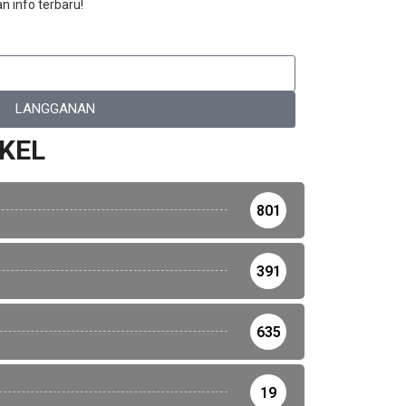
n info terbaru!
LANGGANAN
IKEL
801
391
635
19