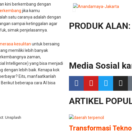
dan kini berkembang dengan
 berkembang
jika kamu
Salah satu caranya adalah dengan
PRODUK ALAN:
angan sampai ketinggalan agar
uk, simak penjelasannya.
 merasa kesulitan
untuk bersaing
ang memiliki lebih banyak
 berkembangnya zaman,
Media Sosial ka
ial Intelligence) yang bisa menjadi
ng dengan lebih baik. Kenapa kok
 berbayar? Eits, manfaatkanlah
Berikut beberapa cara AI bisa
ARTIKEL POPUL
ict: Unsplash
Transformasi Teknol