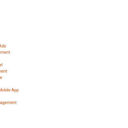
 Ads
ement
el
ment
pe
Mobile App
anagement