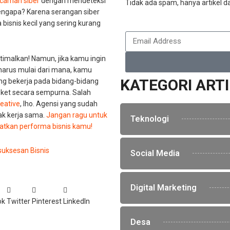
caman siber
dengan mendeteksi
Tidak ada spam, hanya artikel da
 Mengapa? Karena serangan siber
bisnis kecil yang sering kurang
optimalkan! Namun, jika kamu ingin
n harus mulai dari mana, kamu
KATEGORI ART
ng bekerja pada bidang-bidang
oket secara sempurna. Salah
eative
, lho. Agensi yang sudah
ak kerja sama.
Jangan ragu untuk
Teknologi
atkan performa bisnis kamu!
suksesan Bisnis
Social Media
Digital Marketing
ok
Twitter
Pinterest
LinkedIn
Desa