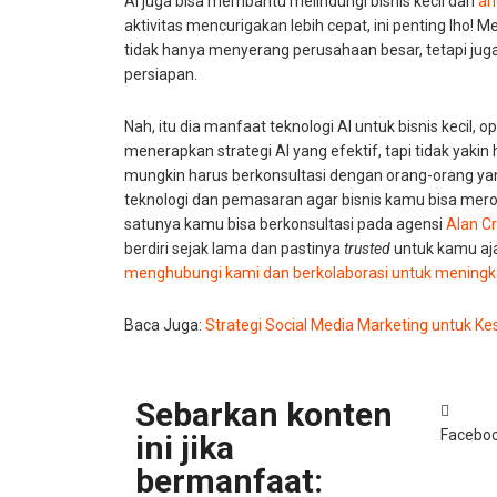
AI juga bisa membantu melindungi bisnis kecil dari
an
aktivitas mencurigakan lebih cepat, ini penting lho!
tidak hanya menyerang perusahaan besar, tetapi juga 
persiapan.
Nah, itu dia manfaat teknologi AI untuk bisnis kecil, 
menerapkan strategi AI yang efektif, tapi tidak yaki
mungkin harus berkonsultasi dengan orang-orang ya
teknologi dan pemasaran agar bisnis kamu bisa mer
satunya kamu bisa berkonsultasi pada agensi
Alan Cr
berdiri sejak lama dan pastinya
trusted
untuk kamu aj
menghubungi kami dan berkolaborasi untuk meningk
Baca Juga:
Strategi Social Media Marketing untuk Ke
Sebarkan konten
Facebo
ini jika
bermanfaat: