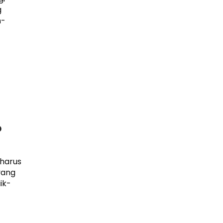
g
h-
?
 harus
yang
ik-