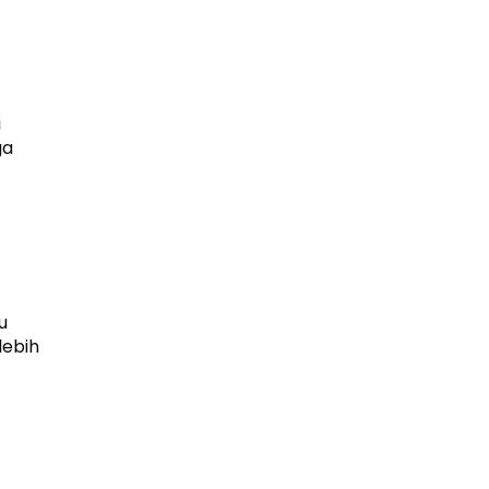
i
ga
u
lebih