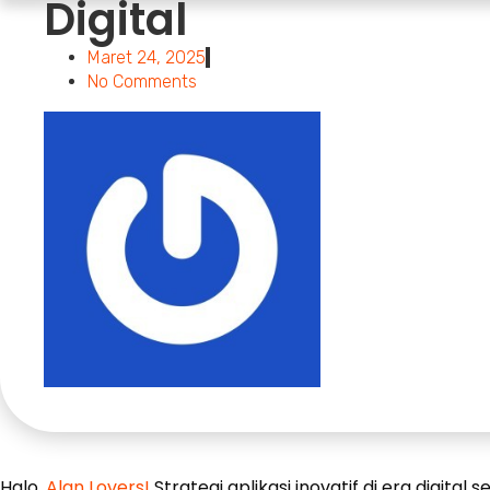
Digital
Maret 24, 2025
No Comments
Halo,
Alan Lovers!
Strategi aplikasi inovatif di era digita