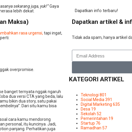
asanya sekarang juga, yuk!”
Gaya
Dapatkan info terbaru!
merasa lebih dekat.
gan Maksa)
Dapatkan artikel & in
ambahkan rasa urgensi,
tapi ingat,
Tidak ada spam, hanya artikel da
perti:
 nggak overpromise.
KATEGORI ARTIKEL
oke banget ternyata nggak ngaruh
Teknologi
801
Coba dua versi CTA yang beda, lalu
Social Media
391
amu bikin dua story, satu pakai
Digital Marketing
635
 pembelinya
”. Dari situ kamu bisa
Desa
19
Sekolah
52
Pemerintahan
19
pi soal cara kamu mendorong
Startup
76
n personal, itu kuncinya. Jadi,
Ramadhan
57
ption panjang. Perhatikan juga