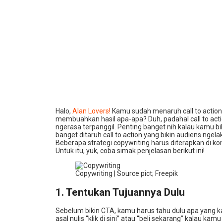
Halo,
Alan Lovers!
Kamu sudah menaruh call to action
membuahkan hasil apa-apa? Duh, padahal call to actio
ngerasa terpanggil. Penting banget nih kalau kamu bik
banget ditaruh call to action yang bikin audiens nge
Beberapa strategi copywriting harus diterapkan di kon
Untuk itu, yuk, coba simak penjelasan berikut ini!
Copywriting | Source pict; Freepik
1. Tentukan Tujuannya Dulu
Sebelum bikin CTA, kamu harus tahu dulu apa yang 
asal nulis “klik di sini” atau “beli sekarang” kalau ka