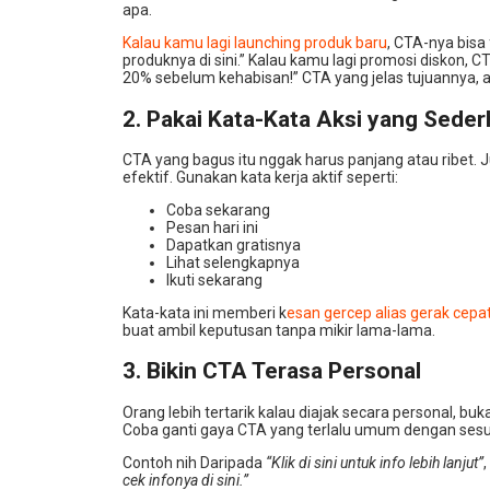
apa.
Kalau kamu lagi launching produk baru
, CTA-nya bisa 
produknya di sini.” Kalau kamu lagi promosi diskon, C
20% sebelum kehabisan!” CTA yang jelas tujuannya, a
2. Pakai Kata-Kata Aksi yang Sede
CTA yang bagus itu nggak harus panjang atau ribet. 
efektif. Gunakan kata kerja aktif seperti:
Coba sekarang
Pesan hari ini
Dapatkan gratisnya
Lihat selengkapnya
Ikuti sekarang
Kata-kata ini memberi k
esan gercep alias gerak cepa
buat ambil keputusan tanpa mikir lama-lama.
3. Bikin CTA Terasa Personal
Orang lebih tertarik kalau diajak secara personal, buk
Coba ganti gaya CTA yang terlalu umum dengan sesua
Contoh nih Daripada
“Klik di sini untuk info lebih lanjut”
cek infonya di sini.”