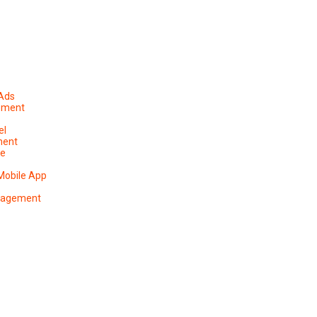
 Ads
ement
el
ment
pe
Mobile App
anagement