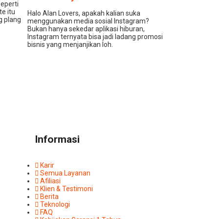
seperti
e itu
Halo Alan Lovers, apakah kalian suka
g plang
menggunakan media sosial Instagram?
Bukan hanya sekedar aplikasi hiburan,
Instagram ternyata bisa jadi ladang promosi
bisnis yang menjanjikan loh.
Informasi
Karir
Semua Layanan
Afiliasi
Klien & Testimoni
Berita
Teknologi
FAQ