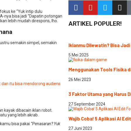
fokus ke “Yuk intip dulu
TA-nya bisa jadi “Dapatin potongan
kan lebih mudah direspons, lho.
ARTIKEL POPULER!
rhana
Justru semakin simpel, semakin
Iklanmu Dilewatin? Bisa Jadi
5 Mei 2025
Menggunakan Tools Fisika d
26 Mei 2023
t dan itu bisa mendorong audiens
3 Faktor Utama yang Harus D
27 September 2024
an kayak dibacain iklan robot.
tu yang lebih akrab.
Wajib Coba! 5 Aplikasi AI Ed
, kamu bisa pakai
“Penasaran? Yuk
27 Juni 2023