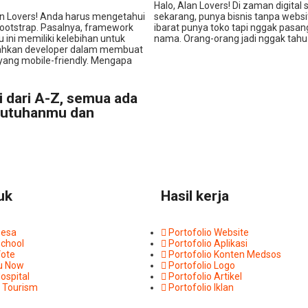
Halo, Alan Lovers! Di zaman digital 
an Lovers! Anda harus mengetahui
sekarang, punya bisnis tanpa websit
Bootstrap. Pasalnya, framework
ibarat punya toko tapi nggak pasan
u ini memiliki kelebihan untuk
nama. Orang-orang jadi nggak tahu
kan developer dalam membuat
yang mobile-friendly. Mengapa
si dari A-Z, semua ada
ebutuhanmu dan
uk
Hasil kerja
Desa
Portofolio Website
School
Portofolio Aplikasi
Vote
Portofolio Konten Medsos
u Now
Portofolio Logo
ospital
Portofolio Artikel
 Tourism
Portofolio Iklan