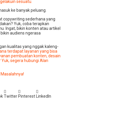
ngelakuin sesuatu.
 masuk ke banyak peluang.
 copywriting sederhana yang
dakan? Yuk, coba terapkan
. Ingat, bikin konten atau artikel
 bikin audiens ngerasa
an kualitas yang nggak kaleng-
sana terdapat layanan yang bisa
layanan pembuatan konten, desain
? Yuk, segera hubungi Alan
 Masalahnya!
ok
Twitter
Pinterest
LinkedIn