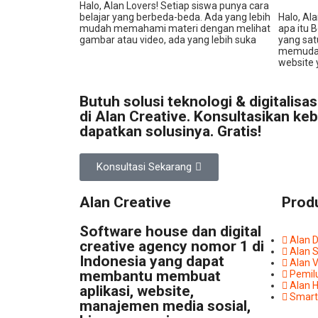
Halo, Alan Lovers! Setiap siswa punya cara
belajar yang berbeda-beda. Ada yang lebih
Halo, Al
mudah memahami materi dengan melihat
apa itu 
gambar atau video, ada yang lebih suka
yang sat
memudah
website 
Butuh solusi teknologi & digitalisa
di Alan Creative. Konsultasikan k
dapatkan solusinya. Gratis!
Konsultasi Sekarang
Alan Creative
Prod
Software house dan digital
Alan 
creative agency nomor 1 di
Alan 
Indonesia yang dapat
Alan 
membantu membuat
Pemil
Alan H
aplikasi, website,
Smart
manajemen media sosial,