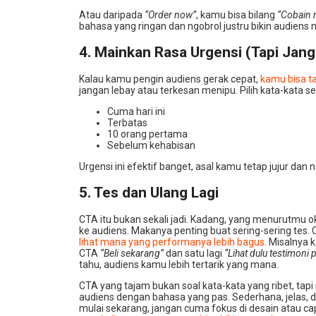
Atau daripada
“Order now”
, kamu bisa bilang
“Cobain r
bahasa yang ringan dan ngobrol justru bikin audiens 
4. Mainkan Rasa Urgensi (Tapi Jan
Kalau kamu pengin audiens gerak cepat,
kamu bisa t
jangan lebay atau terkesan menipu. Pilih kata-kata se
Cuma hari ini
Terbatas
10 orang pertama
Sebelum kehabisan
Urgensi ini efektif banget, asal kamu tetap jujur dan
5. Tes dan Ulang Lagi
CTA itu bukan sekali jadi. Kadang, yang menurutmu 
ke audiens. Makanya penting buat sering-sering tes. 
lihat mana yang performanya lebih bagus.
Misalnya k
CTA
“Beli sekarang”
dan satu lagi
“Lihat dulu testimoni
tahu, audiens kamu lebih tertarik yang mana.
CTA yang tajam bukan soal kata-kata yang ribet, ta
audiens dengan bahasa yang pas. Sederhana, jelas, da
mulai sekarang, jangan cuma fokus di desain atau ca