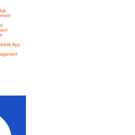
 Ads
ement
el
ment
pe
Mobile App
anagement