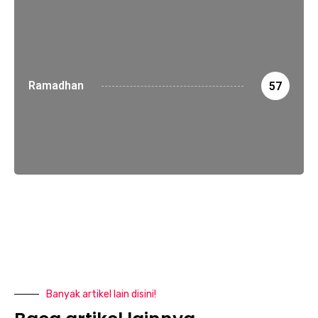
Ramadhan
57
Banyak artikel lain disini!