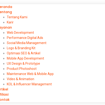
eranda
entang
Tentang Kami
Karir
ayanan
Web Development
Performance Digital Ads
Social Media Management
Logo & Branding Kit
Optimasi SEO & Artikel
Mobile App Development
UX Design & Prototype
Product Photoshoot
Maintenance Web & Mobile App
Video & Animation
KOL & Influencer Management
rtikel
y: Kunci Sukses Bisnis
filiasi
ontak