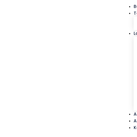
B
T
L
A
A
K