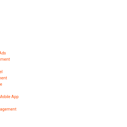
 Ads
ement
el
ment
pe
Mobile App
anagement