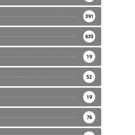
391
635
19
52
19
76