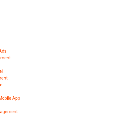
 Ads
ement
el
ment
pe
Mobile App
anagement