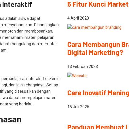
5 Fitur Kunci Marke
Interaktif
4 April 2023
ius adalah siswa dapat
dan menyenangkan. Dibandingkan
li monoton dan membosankan.
wa memahami materi pelajaran
Cara Membangun Bra
uga dapat mengulang dan memutar
hami.
Digital Marketing?
13 Februari 2023
 pembelajaran interaktif di Zenius
logi, dan lain sebagainya. Setiap
Cara Inovatif Menin
ktif yang disesuaikan dengan
 siswa dapat mempelajari materi
ndar yang berlaku.
15 Juli 2025
hasan
Panduan Membuat L