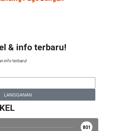
l & info terbaru!
n info terbaru!
LANGGANAN
IKEL
801