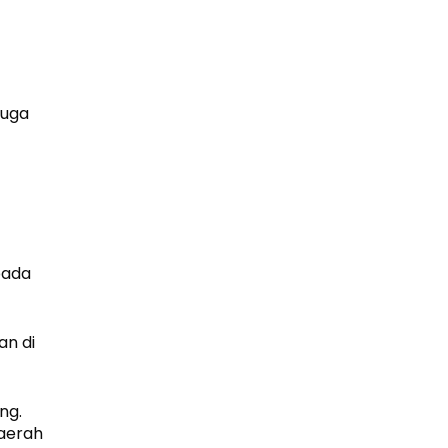
juga
pada
an di
ng.
daerah