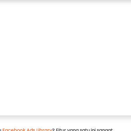
u
Facebook Ads Library
? Fitur yang satu ini sangat