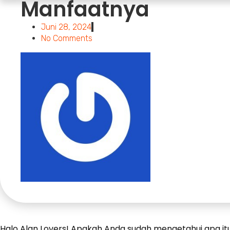
Manfaatnya
Juni 28, 2024
No Comments
Halo Alan Lovers! Apakah Anda sudah mengetahui apa it