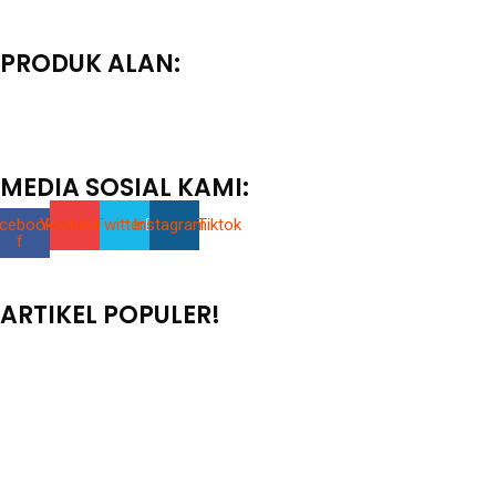
PRODUK ALAN:
MEDIA SOSIAL KAMI:
cebook-
Youtube
Twitter
Instagram
Tiktok
f
ARTIKEL POPULER!