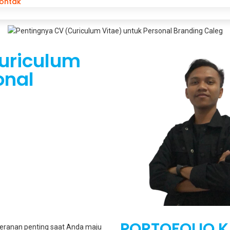
ontak
uriculum
onal
PORTOFOLIO K
 peranan penting saat Anda maju