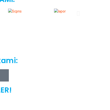
kami:
ER!