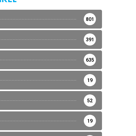
801
391
635
19
52
19