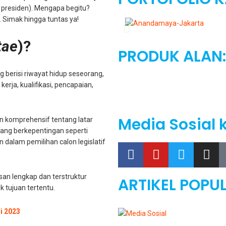
on presiden). Mengapa begitu?
 Simak hingga tuntas ya!
tae
)?
PRODUK ALAN:
 berisi riwayat hidup seseorang,
rja, kualifikasi, pencapaian,
Media Sosial 
 komprehensif tentang latar
ng berkepentingan seperti
n dalam pemilihan calon legislatif
an lengkap dan terstruktur
ARTIKEL POPUL
k tujuan tertentu.
i 2023