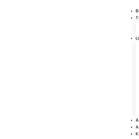
B
T
L
A
A
K