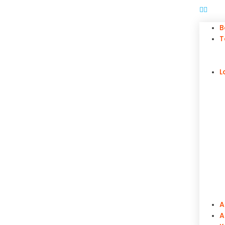
B
T
L
A
A