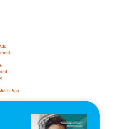
 Ads
ement
el
ment
pe
Mobile App
anagement