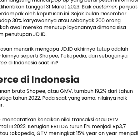
hentikan tanggal 31 Maret 2023. Baik
customer
, penjual,
erdampak oleh keputusan ini. Sejak bulan Desember
rhadap 30% karyawannya atau sebanyak 200 orang.
ngkah awal mereka menutup layanannya dimana sisa
m penutupan JD.ID.
 alasan menarik mengapa JD.ID akhirnya tutup adalah
e
lainnya seperti Shopee, Tokopedia, dan sebagainya.
rce
di Indonesia saat ini?
ce di Indonesia
esanan bruto Shopee, atau GMV, tumbuh 19,2% dari tahun
etiga tahun 2022. Pada saat yang sama, nilainya naik
r.
encatatkan kenaikan nilai transaksi atau GTV
tal III 2022. Kerugian EBITDA turun 11% menjadi Rp3,7
atau tokopedia, GTV meningkat 15% year on year menjadi