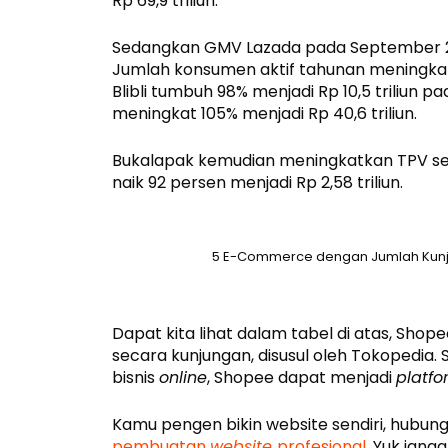
Rp 69,9 triliun.
Sedangkan GMV Lazada pada September 2021
Jumlah konsumen aktif tahunan meningkat 1,
Blibli tumbuh 98% menjadi Rp 10,5 triliun pad
meningkat 105% menjadi Rp 40,6 triliun.
Bukalapak kemudian meningkatkan TPV sebe
naik 92 persen menjadi Rp 2,58 triliun.
5 E-Commerce dengan Jumlah Kunjun
Dapat kita lihat dalam tabel di atas, Sho
secara kunjungan, disusul oleh Tokopedia. 
bisnis
online
, Shopee dapat menjadi
platfo
Kamu pengen bikin website sendiri, hubu
pembuatan
website
profesional
. Yuk jan