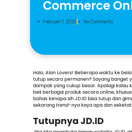
Commerce Onli
Februari 7, 2023
No Comments
Halo, Alan Lovers! Beberapa waktu ke bel
tutup secara permanen? Sayang banget ya,
dampak yang cukup besar. Apalagi kalau k
beli berbagai produk secara
online
, khusus
bahas kenapa sih JD.ID bisa tutup dan gi
sekarang
trend
-nya kaya apa dan seketat a
Tutupnya JD.ID
Jika kita membuka laman website JD.ID, 