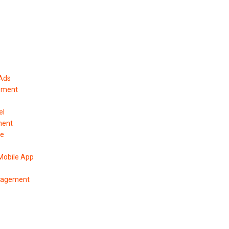
 Ads
ement
el
ment
pe
Mobile App
anagement