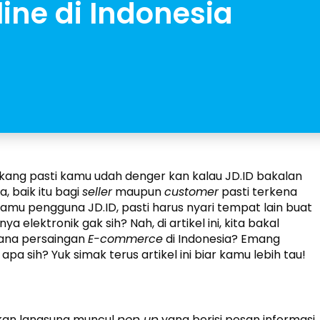
ne di Indonesia
akang pasti kamu udah denger kan kalau JD.ID bakalan
 baik itu bagi
seller
maupun
customer
pasti terkena
amu pengguna JD.ID, pasti harus nyari tempat lain buat
nya elektronik gak sih? Nah, di artikel ini, kita bakal
mana persaingan
E-commerce
di Indonesia? Emang
pa sih? Yuk simak terus artikel ini biar kamu lebih tau!
akan langsung muncul
pop up
yang berisi pesan informasi