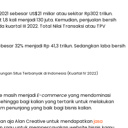
 sebesar US$21 miliar atau sekitar Rp302 triliun.
8 kali menjadi 130 juta. Kemudian, penjualan bersih
a kuartal III 2022. Total Nilai Transaksi atau TPV
sar 32% menjadi Rp 41,3 triliun. Sedangkan laba bersih
gan Situs Terbanyak di Indonesia (Kuartal IV 2022)
pee masih menjadi
E-commerce
yang mendominasi
Sehingga bagi kalian yang tertarik untuk melakukan
rm
penunjang yang baik bagi bisnis kalian.
ngan aja Alan Creative untuk mendapatkan
jasa
gan ragu untuk mempercayakan
website
bisnis kamu