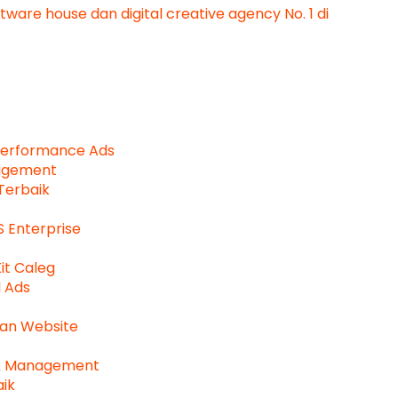
tware house dan digital creative agency No. 1 di
u Performance Ads
nagement
Terbaik
S Enterprise
it Caleg
l Ads
dan Website
 & Management
aik