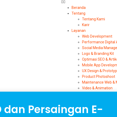
Beranda
Tentang
Tentang Kami
Karir
Layanan
Web Development
Performance Digital
Social Media Manag
Logo & Branding Kit
Optimasi SEO & Artik
Mobile App Develop
UX Design & Prototy
Product Photoshoot
Maintenance Web & 
Video & Animation
KOL & Influencer M
Artikel
D dan Persaingan E-
Afiliasi
Kontak