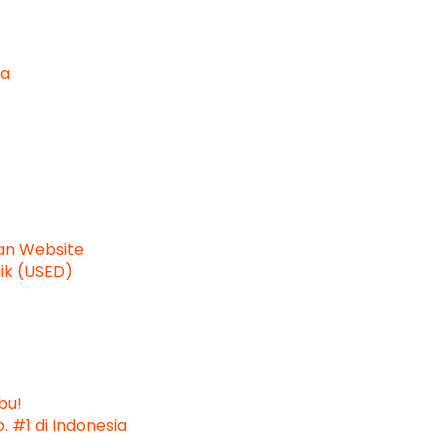
ta
dan Website
aik (USED)
bu!
 #1 di Indonesia