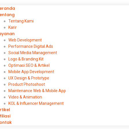
eranda
entang
Tentang Kami
Karir
ayanan
Web Development
Performance Digital Ads
Social Media Management
Logo & Branding Kit
Optimasi SEO & Artikel
Mobile App Development
UX Design & Prototype
Product Photoshoot
Maintenance Web & Mobile App
Video & Animation
KOL & Influencer Management
rtikel
Instagram Reels yan
filiasi
ontak