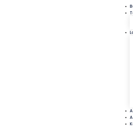
B
T
L
A
A
K