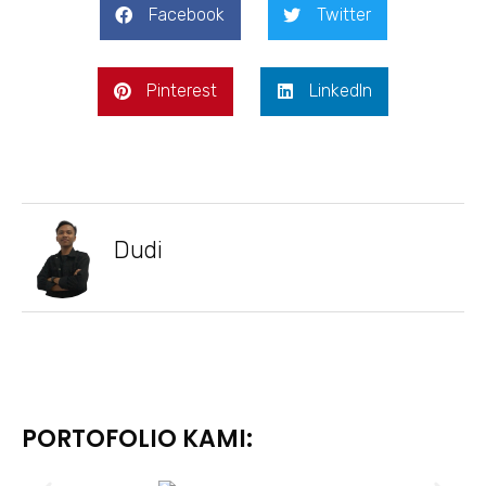
Facebook
Twitter
Pinterest
LinkedIn
Dudi
PORTOFOLIO KAMI: