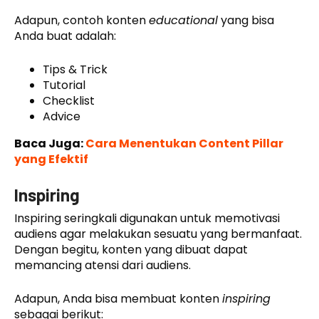
Adapun, contoh konten
educational
yang bisa
Anda buat adalah:
Tips & Trick
Tutorial
Checklist
Advice
Baca Juga:
Cara Menentukan Content Pillar
yang Efektif
Inspiring
Inspiring seringkali digunakan untuk memotivasi
audiens agar melakukan sesuatu yang bermanfaat.
Dengan begitu, konten yang dibuat dapat
memancing atensi dari audiens.
Adapun, Anda bisa membuat konten
inspiring
sebagai berikut: