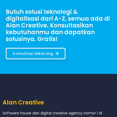
Butuh solusi teknologi &
digitalisasi dari A-Z, semua ada di
Alan Creative. Konsultasikan
kebutuhanmu dan dapatkan
solusinya. Gratis!
Konsultasi Sekarang
Alan Creative
Software house dan digital creative agency nomor 1 di