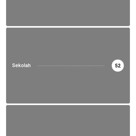
Sekolah
52