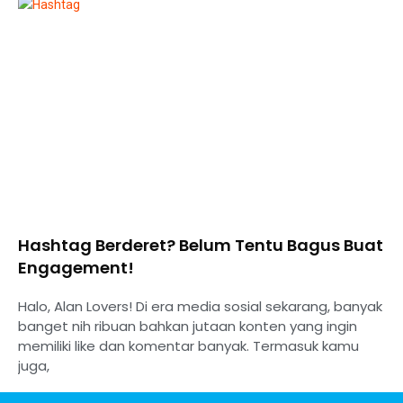
Hashtag Berderet? Belum Tentu Bagus Buat
Engagement!
Halo, Alan Lovers! Di era media sosial sekarang, banyak
banget nih ribuan bahkan jutaan konten yang ingin
memiliki like dan komentar banyak. Termasuk kamu
juga,