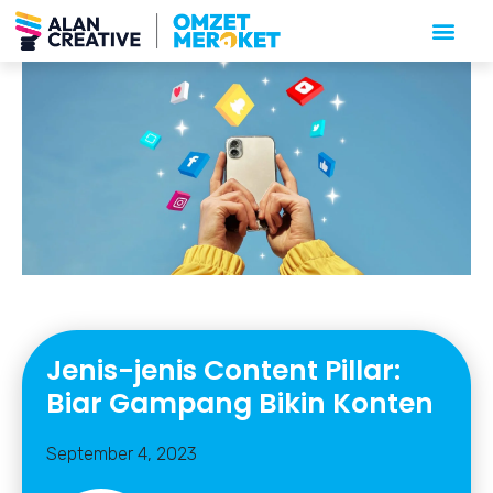
Jenis-jenis Content Pillar:
Biar Gampang Bikin Konten
September 4, 2023