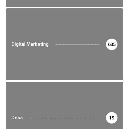
Digital Marketing
635
Desa
19