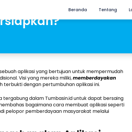
si Seperti Tumbasin.
Beranda
Tentang
L
rsiapkan?
n sebuah aplikasi yang bertujuan untuk mempermudah
sional. Visi yang mereka miliki,
memberdayakan
ah terbukti dengan pertumbuhan aplikasi ini.
sia tergabung dalam Tumbasin.id untuk dapat bersaing
kan membahas bagaimana cara membuat aplikasi seperti
adi pelopor pemberdayaan masyarakat melalui