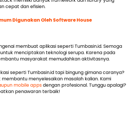
va stack memiliki banyak
framework
dan
library
yang
 cepat dan efisien.
Umum Digunakan Oleh Software House
engenai membuat aplikasi seperti Tumbasin.id. Semoga
an untuk menciptakan teknologi serupa. Karena pada
k membantu masyarakat memudahkan aktivitasnya.
kasi seperti Tumbasin.id tapi bingung gimana caranya?
k membantu menyelesaikan masalah kalian. Kami
upun mobile apps
dengan profesional. Tunggu apalagi?
atkan penawaran terbaik!