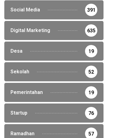
Social Media
391
Digital Marketing
635
Desa
19
Sekolah
52
Pemerintahan
19
Startup
76
Ramadhan
57