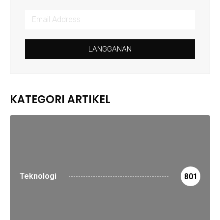
LANGGANAN
KATEGORI ARTIKEL
Teknologi
801