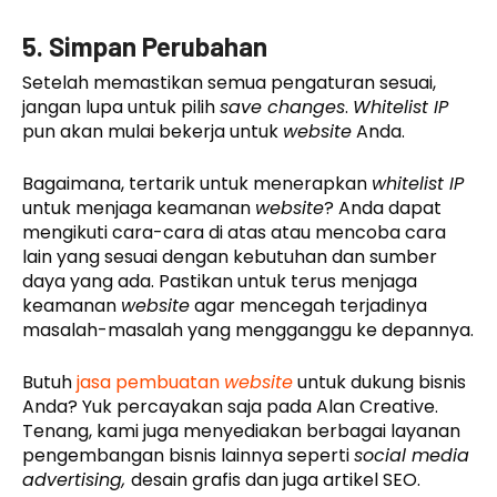
5. Simpan Perubahan
Setelah memastikan semua pengaturan sesuai,
jangan lupa untuk pilih
save changes
.
Whitelist IP
pun akan mulai bekerja untuk
website
Anda.
Bagaimana, tertarik untuk menerapkan
whitelist IP
untuk menjaga keamanan
website
? Anda dapat
mengikuti cara-cara di atas atau mencoba cara
lain yang sesuai dengan kebutuhan dan sumber
daya yang ada. Pastikan untuk terus menjaga
keamanan
website
agar mencegah terjadinya
masalah-masalah yang mengganggu ke depannya.
Butuh
jasa pembuatan
website
untuk dukung bisnis
Anda? Yuk percayakan saja pada Alan Creative.
Tenang, kami juga menyediakan berbagai layanan
pengembangan bisnis lainnya seperti
social media
advertising,
desain grafis dan juga artikel SEO.