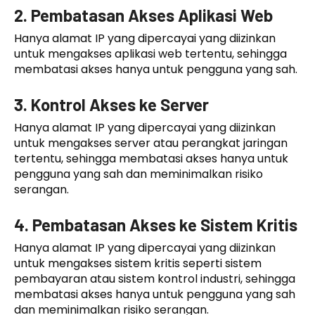
2. Pembatasan Akses Aplikasi Web
Hanya alamat IP yang dipercayai yang diizinkan
untuk mengakses aplikasi web tertentu, sehingga
membatasi akses hanya untuk pengguna yang sah.
3. Kontrol Akses ke Server
Hanya alamat IP yang dipercayai yang diizinkan
untuk mengakses server atau perangkat jaringan
tertentu, sehingga membatasi akses hanya untuk
pengguna yang sah dan meminimalkan risiko
serangan.
4. Pembatasan Akses ke Sistem Kritis
Hanya alamat IP yang dipercayai yang diizinkan
untuk mengakses sistem kritis seperti sistem
pembayaran atau sistem kontrol industri, sehingga
membatasi akses hanya untuk pengguna yang sah
dan meminimalkan risiko serangan.