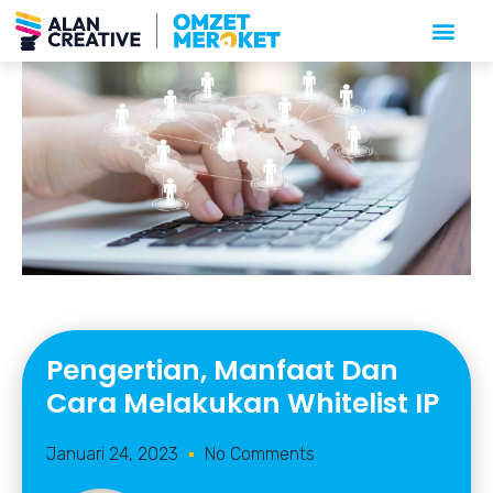
Pengertian, Manfaat Dan
Cara Melakukan Whitelist IP
Januari 24, 2023
No Comments