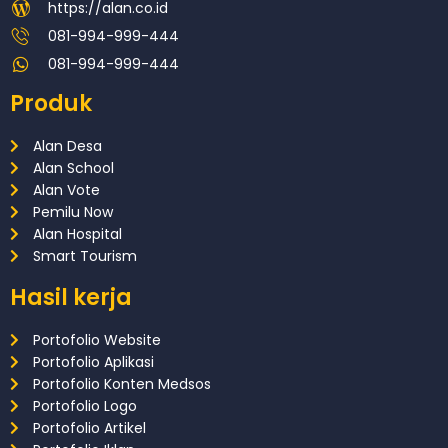
https://alan.co.id
081-994-999-444
081-994-999-444
Produk
Alan Desa
Alan School
Alan Vote
Pemilu Now
Alan Hospital
Smart Tourism
Hasil kerja
Portofolio Website
Portofolio Aplikasi
Portofolio Konten Medsos
Portofolio Logo
Portofolio Artikel