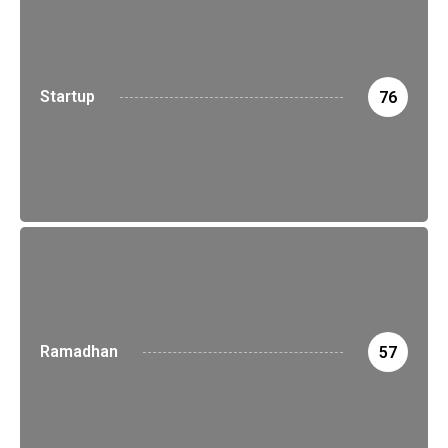
Startup
76
Ramadhan
57