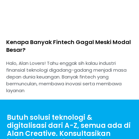
Kenapa Banyak Fintech Gagal Meski Modal
Besar?
Halo, Alan Lovers! Tahu enggak sih kalau industri
finansial teknologi digadang-gadang menjadi masa
depan dunia keuangan. Banyak fintech yang
bermunculan, membawa inovasi serta membawa
layanan
Butuh solusi teknologi &
digitalisasi dari A-Z, semua ada di
Alan Creative. Konsultasikan