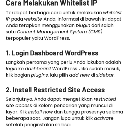
Cara Melakukan Whitelist IP
Terdapat berbagai cara untuk melakukan
whitelist
IP
pada
website
Anda. Informasi di bawah ini dapat
Anda terapkan menggunakan
plugin
dari salah
satu
Content Management System (CMS)
terpopuler yaitu WordPress.
1. Login Dashboard WordPress
Langkah pertama yang perlu Anda lakukan adalah
login
ke
dashboard
WordPress. Jika sudah masuk,
klik bagian
plugins
, lalu pilih
add new
di
sidebar
.
2. Install Restricted Site Access
Selanjutnya, Anda dapat mengetikkan
restricted
site access
di kolom pencarian yang muncul di
layar. Klik
install now
dan tunggu prosesnya selama
beberapa saat. Jangan lupa untuk klik
activate
setelah penginstalan selesai.