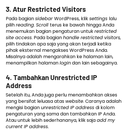
3. Atur Restricted Visitors
Pada bagian
sidebar
WordPress, klik
settings
lalu
pilih
reading
.
Scroll
terus ke bawah hingga Anda
menemukan bagian pengaturan untuk
restricted
site access
. Pada bagian
handle restricted visitors,
pilih tindakan apa saja yang akan terjadi ketika
pihak eksternal mengakses WordPress Anda.
Misalnya adalah mengarahkan ke halaman lain,
menampilkan halaman
login
dan lain sebagainya.
4. Tambahkan Unrestricted IP
Address
Setelah itu, Anda juga perlu menambahkan akses
yang bersifat leluasa atas
website
. Caranya adalah
mengisi bagian
unrestricted IP address
di kolom
pengaturan yang sama dan tambahkan IP Anda.
Atau untuk lebih sederhananya, klik saja
add my
current IP address.