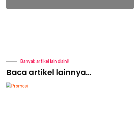
Banyak artikel lain disini!
Baca artikel lainnya...