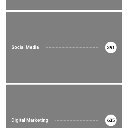
Social Media
391
Digital Marketing
635