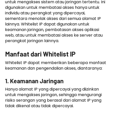
untuk mengakses sistem atau jaringan tertentu. Ini
digunakan untuk membatasi akses hanya untuk
individu atau perangkat yang dipercayai,
sementara menolak akses dari semua alamat IP
lainnya. Whitelist IP dapat digunakan untuk
keamanan jaringan, pembatasan akses aplikasi
web, atau untuk membatasi akses ke server atau
perangkat jaringan lainnya.
Manfaat dari Whitelist IP
Whitelist IP dapat memberikan beberapa manfaat
keamanan dan pengendalian akses, diantaranya:
1. Keamanan Jaringan
Hanya alamat IP yang dipercayai yang diizinkan
untuk mengakses jaringan, sehingga mengurangi
risiko serangan yang berasal dari alamat IP yang
tidak dikenal atau tidak dipercayai.