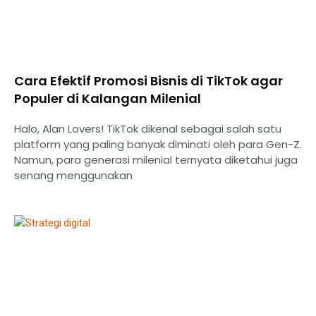
Cara Efektif Promosi Bisnis di TikTok agar
Populer di Kalangan Milenial
Halo, Alan Lovers! TikTok dikenal sebagai salah satu
platform yang paling banyak diminati oleh para Gen-Z.
Namun, para generasi milenial ternyata diketahui juga
senang menggunakan