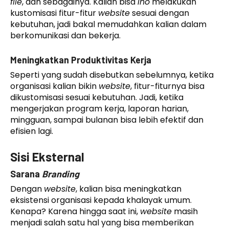
file
, dan sebagainya. Kalian bisa
lho
melakukan
kustomisasi fitur-fitur
website
sesuai dengan
kebutuhan, jadi bakal memudahkan kalian dalam
berkomunikasi dan bekerja.
Meningkatkan Produktivitas Kerja
Seperti yang sudah disebutkan sebelumnya, ketika
organisasi kalian bikin
website
, fitur-fiturnya bisa
dikustomisasi sesuai kebutuhan. Jadi, ketika
mengerjakan program kerja, laporan harian,
mingguan, sampai bulanan bisa lebih efektif dan
efisien lagi.
Sisi Eksternal
Sarana
Branding
Dengan
website
, kalian bisa meningkatkan
eksistensi organisasi kepada khalayak umum.
Kenapa? Karena hingga saat ini,
website
masih
menjadi salah satu hal yang bisa memberikan